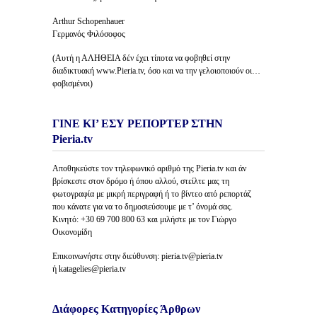
Arthur Schopenhauer
Γερμανός Φιλόσοφος
(Αυτή η ΑΛΗΘΕΙΑ δέν έχει τίποτα να φοβηθεί στην
διαδικτυακή www.Pieria.tv, όσο και να την γελοιοποιούν οι…
φοβισμένοι)
ΓΙΝΕ ΚΙ’ ΕΣΥ ΡΕΠΟΡΤΕΡ ΣΤΗΝ
Pieria.tv
Αποθηκεύστε τον τηλεφωνικό αριθμό της Pieria.tv και άν
βρίσκεστε στον δρόμο ή όπου αλλού, στείλτε μας τη
φωτογραφία με μικρή περιγραφή ή το βίντεο από ρεπορτάζ
που κάνατε για να το δημοσιεύσουμε με τ’ όνομά σας.
Κινητό: +30 69 700 800 63 και μιλήστε με τον Γιώργο
Οικονομίδη
Επικοινωνήστε στην διεύθυνση: pieria.tv@pieria.tv
ή katagelies@pieria.tv
Διάφορες Κατηγορίες Άρθρων