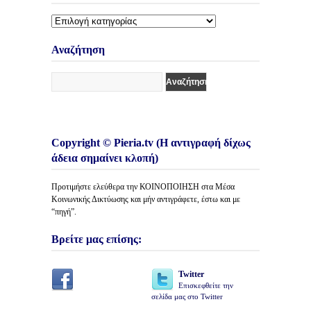
Διάφορες
Κατηγορίες
Άρθρων
Αναζήτηση
Copyright © Pieria.tv (Η αντιγραφή δίχως
άδεια σημαίνει κλοπή)
Προτιμήστε ελεύθερα την ΚΟΙΝΟΠΟΙΗΣΗ στα Μέσα
Κοινωνικής Δικτύωσης και μήν αντιγράφετε, έστω και με
“πηγή”.
Βρείτε μας επίσης:
Twitter
Επισκεφθείτε την
σελίδα μας στο Twitter