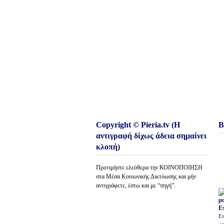
Copyright © Pieria.tv (Η
Β
αντιγραφή δίχως άδεια σημαίνει
κλοπή)
Προτιμήστε ελεύθερα την ΚΟΙΝΟΠΟΙΗΣΗ
στα Μέσα Κοινωνικής Δικτύωσης και μήν
αντιγράφετε, έστω και με “πηγή”.
Ε
Επ