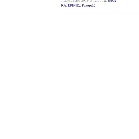
7 Δεκεμβρίου 2019 at 12:55 /
ΔΗΜΟΣ
ΚΑΤΕΡΙΝΗΣ
,
Ρεπορτάζ