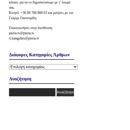
κάνατε για να το δημοσιεύσουμε με τ’ όνομά
σας.
Κινητό: +30 69 700 800 63 και μιλήστε με τον
Γιώργο Οικονομίδη
Επικοινωνήστε στην διεύθυνση:
pieria.tv@pieria.tv
ή katagelies@pieria.tv
Διάφορες Κατηγορίες Άρθρων
Διάφορες
Κατηγορίες
Άρθρων
Αναζήτηση