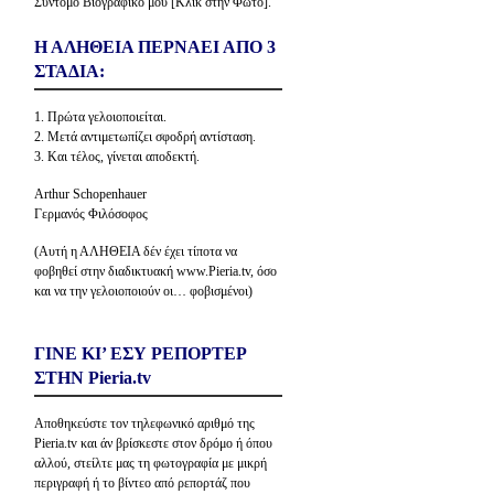
Σύντομο Βιογραφικό μου [Κλίκ στην Φώτο].
Η ΑΛΗΘΕΙΑ ΠΕΡΝΑΕΙ ΑΠΟ 3
ΣΤΑΔΙΑ:
1. Πρώτα γελοιοποιείται.
2. Μετά αντιμετωπίζει σφοδρή αντίσταση.
3. Και τέλος, γίνεται αποδεκτή.
Arthur Schopenhauer
Γερμανός Φιλόσοφος
(Αυτή η ΑΛΗΘΕΙΑ δέν έχει τίποτα να
φοβηθεί στην διαδικτυακή www.Pieria.tv, όσο
και να την γελοιοποιούν οι… φοβισμένοι)
ΓΙΝΕ ΚΙ’ ΕΣΥ ΡΕΠΟΡΤΕΡ
ΣΤΗΝ Pieria.tv
Αποθηκεύστε τον τηλεφωνικό αριθμό της
Pieria.tv και άν βρίσκεστε στον δρόμο ή όπου
αλλού, στείλτε μας τη φωτογραφία με μικρή
περιγραφή ή το βίντεο από ρεπορτάζ που