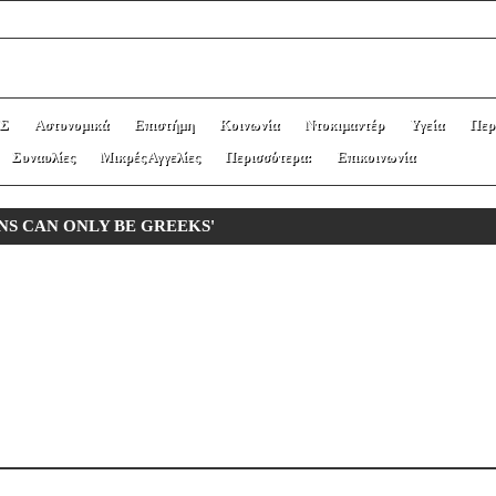
Σ
Αστυνομικά
Επιστήμη
Κοινωνία
Ντοκιμαντέρ
Υγεία
Περ
Συναυλίες
Μικρές Αγγελίες
Περισσότερα:
Επικοινωνία
ANS CAN ONLY BE GREEKS'