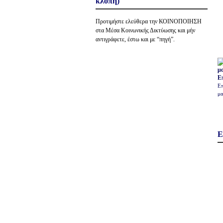
κλοπή)
Προτιμήστε ελεύθερα την ΚΟΙΝΟΠΟΙΗΣΗ
στα Μέσα Κοινωνικής Δικτύωσης και μήν
αντιγράφετε, έστω και με “πηγή”.
Ε
Επ
μα
Ε