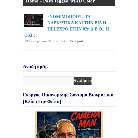
Home
»
Posts tagged 'MAD Color
Youth'
«ΝΟΜΙΜΟΠΟΙΕΙ» ΤΑ
ΝΑΡΚΩΤΙΚΑ ΚΑΙ ΤΗΝ ΒΙΑ Η
HELEXPO ΣΤΗΝ 82η Δ.Ε.Θ., Η
ΟΧΙ;;;
19 Σεπτεμβρίου 2017 at 15:45 /
Ρεπορτάζ
Αναζήτηση.
Γιώργος Οικονομίδης Σύντομο Βιογραφικό
[Κλίκ στην Φώτο]