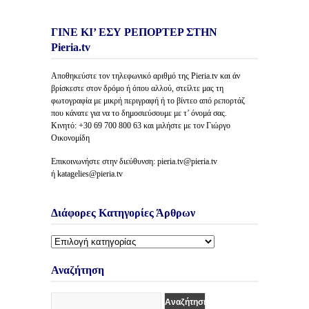
ΓΙΝΕ ΚΙ’ ΕΣΥ ΡΕΠΟΡΤΕΡ ΣΤΗΝ
Pieria.tv
Αποθηκεύστε τον τηλεφωνικό αριθμό της Pieria.tv και άν
βρίσκεστε στον δρόμο ή όπου αλλού, στείλτε μας τη
φωτογραφία με μικρή περιγραφή ή το βίντεο από ρεπορτάζ
που κάνατε για να το δημοσιεύσουμε με τ’ όνομά σας.
Κινητό: +30 69 700 800 63 και μιλήστε με τον Γιώργο
Οικονομίδη
Επικοινωνήστε στην διεύθυνση: pieria.tv@pieria.tv
ή katagelies@pieria.tv
Διάφορες Κατηγορίες Άρθρων
Διάφορες
Κατηγορίες
Άρθρων
Αναζήτηση