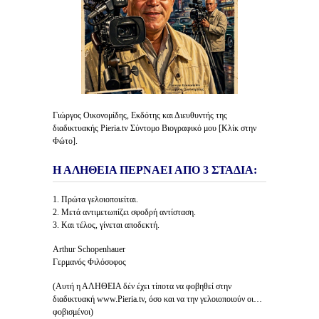
Γιώργος Οικονομίδης, Εκδότης και Διευθυντής της
διαδικτυακής Pieria.tv Σύντομο Βιογραφικό μου [Κλίκ στην
Φώτο].
Η ΑΛΗΘΕΙΑ ΠΕΡΝΑΕΙ ΑΠΟ 3 ΣΤΑΔΙΑ:
1. Πρώτα γελοιοποιείται.
2. Μετά αντιμετωπίζει σφοδρή αντίσταση.
3. Και τέλος, γίνεται αποδεκτή.
Arthur Schopenhauer
Γερμανός Φιλόσοφος
(Αυτή η ΑΛΗΘΕΙΑ δέν έχει τίποτα να φοβηθεί στην
διαδικτυακή www.Pieria.tv, όσο και να την γελοιοποιούν οι…
φοβισμένοι)