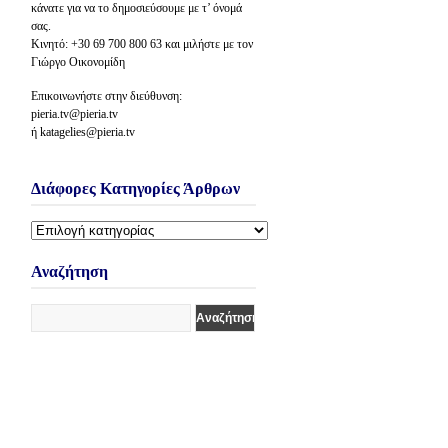
κάνατε για να το δημοσιεύσουμε με τ’ όνομά
σας.
Κινητό: +30 69 700 800 63 και μιλήστε με τον
Γιώργο Οικονομίδη
Επικοινωνήστε στην διεύθυνση:
pieria.tv@pieria.tv
ή katagelies@pieria.tv
Διάφορες Κατηγορίες Άρθρων
Διάφορες
Κατηγορίες
Άρθρων
Αναζήτηση