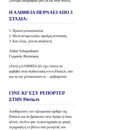
Σύντομο Βιογραφικό μου [Κλίκ στην Φώτο].
Η ΑΛΗΘΕΙΑ ΠΕΡΝΑΕΙ ΑΠΟ 3
ΣΤΑΔΙΑ:
1. Πρώτα γελοιοποιείται.
2. Μετά αντιμετωπίζει σφοδρή αντίσταση.
3. Και τέλος, γίνεται αποδεκτή.
Arthur Schopenhauer
Γερμανός Φιλόσοφος
(Αυτή η ΑΛΗΘΕΙΑ δέν έχει τίποτα να
φοβηθεί στην διαδικτυακή www.Pieria.tv, όσο
και να την γελοιοποιούν οι… φοβισμένοι)
ΓΙΝΕ ΚΙ’ ΕΣΥ ΡΕΠΟΡΤΕΡ
ΣΤΗΝ Pieria.tv
Αποθηκεύστε τον τηλεφωνικό αριθμό της
Pieria.tv και άν βρίσκεστε στον δρόμο ή όπου
αλλού, στείλτε μας τη φωτογραφία με μικρή
περιγραφή ή το βίντεο από ρεπορτάζ που