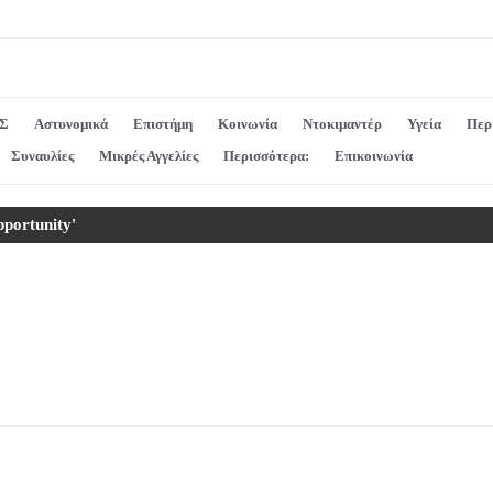
Σ
Αστυνομικά
Επιστήμη
Κοινωνία
Ντοκιμαντέρ
Υγεία
Περ
Συναυλίες
Μικρές Αγγελίες
Περισσότερα:
Επικοινωνία
portunity'