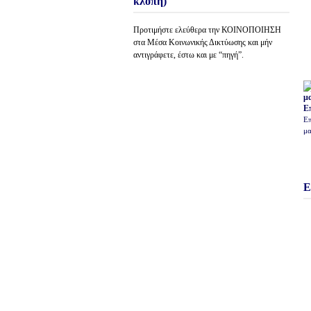
κλοπή)
Προτιμήστε ελεύθερα την ΚΟΙΝΟΠΟΙΗΣΗ
στα Μέσα Κοινωνικής Δικτύωσης και μήν
αντιγράφετε, έστω και με “πηγή”.
Ε
Επ
μα
Ε