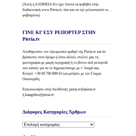
(Αυτή η ΑΛΗΘΕΙΑ δέν έχει τίποτα να φοβηθεί στην
διαδικτυακή www.Pieria.tv, όσο και να την γελοιοποιούν οι…
φοβισμένοι)
ΓΙΝΕ ΚΙ’ ΕΣΥ ΡΕΠΟΡΤΕΡ ΣΤΗΝ
Pieria.tv
Αποθηκεύστε τον τηλεφωνικό αριθμό της Pieria.tv και άν
βρίσκεστε στον δρόμο ή όπου αλλού, στείλτε μας τη
φωτογραφία με μικρή περιγραφή ή το βίντεο από ρεπορτάζ
που κάνατε για να το δημοσιεύσουμε με τ’ όνομά σας.
Κινητό: +30 69 700 800 63 και μιλήστε με τον Γιώργο
Οικονομίδη
Επικοινωνήστε στην διεύθυνση: pieria.tv@pieria.tv
ή katagelies@pieria.tv
Διάφορες Κατηγορίες Άρθρων
Διάφορες
Κατηγορίες
Άρθρων