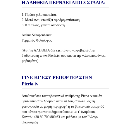
Η ΑΛΗΘΕΙΑ ΠΕΡΝΑΕΙ ΑΠΟ 3 ΣΤΑΔΙΑ:
1. Πρώτα γελοιοποιείται.
2. Μετά αντιμετωπίζει σφοδρή αντίσταση.
3. Και τέλος, γίνεται αποδεκτή.
Arthur Schopenhauer
Γερμανός Φιλόσοφος
(Αυτή η ΑΛΗΘΕΙΑ δέν έχει τίποτα να φοβηθεί στην
διαδικτυακή www.Pieria.tv, όσο και να την γελοιοποιούν οι…
φοβισμένοι)
ΓΙΝΕ ΚΙ’ ΕΣΥ ΡΕΠΟΡΤΕΡ ΣΤΗΝ
Pieria.tv
Αποθηκεύστε τον τηλεφωνικό αριθμό της Pieria.tv και άν
βρίσκεστε στον δρόμο ή όπου αλλού, στείλτε μας τη
φωτογραφία με μικρή περιγραφή ή το βίντεο από ρεπορτάζ
που κάνατε για να το δημοσιεύσουμε με τ’ όνομά σας.
Κινητό: +30 69 700 800 63 και μιλήστε με τον Γιώργο
Οικονομίδη