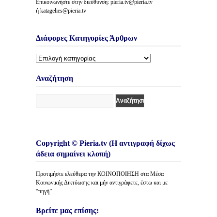
Επικοινωνήστε στην διεύθυνση: pieria.tv@pieria.tv
ή katagelies@pieria.tv
Διάφορες Κατηγορίες Άρθρων
Διάφορες
Κατηγορίες
Άρθρων
Αναζήτηση
Copyright © Pieria.tv (Η αντιγραφή δίχως
άδεια σημαίνει κλοπή)
Προτιμήστε ελεύθερα την ΚΟΙΝΟΠΟΙΗΣΗ στα Μέσα
Κοινωνικής Δικτύωσης και μήν αντιγράφετε, έστω και με
“πηγή”.
Βρείτε μας επίσης: