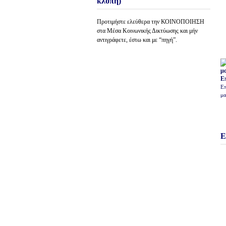
κλοπή)
Προτιμήστε ελεύθερα την ΚΟΙΝΟΠΟΙΗΣΗ
στα Μέσα Κοινωνικής Δικτύωσης και μήν
αντιγράφετε, έστω και με “πηγή”.
Ε
Επ
μα
Ε