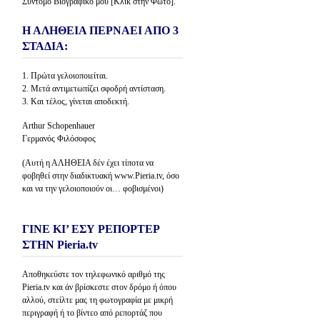
Σύντομο Βιογραφικό μου [Κλίκ στην Φώτο].
Η ΑΛΗΘΕΙΑ ΠΕΡΝΑΕΙ ΑΠΟ 3
ΣΤΑΔΙΑ:
1. Πρώτα γελοιοποιείται.
2. Μετά αντιμετωπίζει σφοδρή αντίσταση.
3. Και τέλος, γίνεται αποδεκτή.
Arthur Schopenhauer
Γερμανός Φιλόσοφος
(Αυτή η ΑΛΗΘΕΙΑ δέν έχει τίποτα να
φοβηθεί στην διαδικτυακή www.Pieria.tv, όσο
και να την γελοιοποιούν οι… φοβισμένοι)
ΓΙΝΕ ΚΙ’ ΕΣΥ ΡΕΠΟΡΤΕΡ
ΣΤΗΝ Pieria.tv
Αποθηκεύστε τον τηλεφωνικό αριθμό της
Pieria.tv και άν βρίσκεστε στον δρόμο ή όπου
αλλού, στείλτε μας τη φωτογραφία με μικρή
περιγραφή ή το βίντεο από ρεπορτάζ που