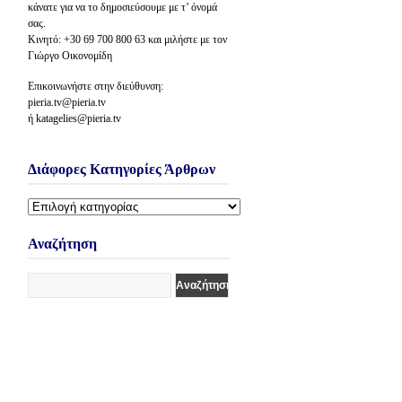
κάνατε για να το δημοσιεύσουμε με τ’ όνομά
σας.
Κινητό: +30 69 700 800 63 και μιλήστε με τον
Γιώργο Οικονομίδη
Επικοινωνήστε στην διεύθυνση:
pieria.tv@pieria.tv
ή katagelies@pieria.tv
Διάφορες Κατηγορίες Άρθρων
Διάφορες
Κατηγορίες
Άρθρων
Αναζήτηση