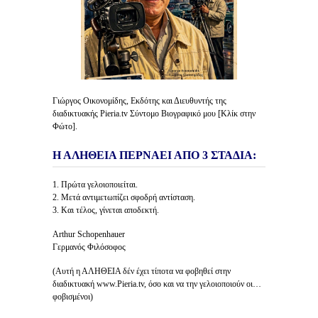
Γιώργος Οικονομίδης, Εκδότης και Διευθυντής της
διαδικτυακής Pieria.tv Σύντομο Βιογραφικό μου [Κλίκ στην
Φώτο].
Η ΑΛΗΘΕΙΑ ΠΕΡΝΑΕΙ ΑΠΟ 3 ΣΤΑΔΙΑ:
1. Πρώτα γελοιοποιείται.
2. Μετά αντιμετωπίζει σφοδρή αντίσταση.
3. Και τέλος, γίνεται αποδεκτή.
Arthur Schopenhauer
Γερμανός Φιλόσοφος
(Αυτή η ΑΛΗΘΕΙΑ δέν έχει τίποτα να φοβηθεί στην
διαδικτυακή www.Pieria.tv, όσο και να την γελοιοποιούν οι…
φοβισμένοι)