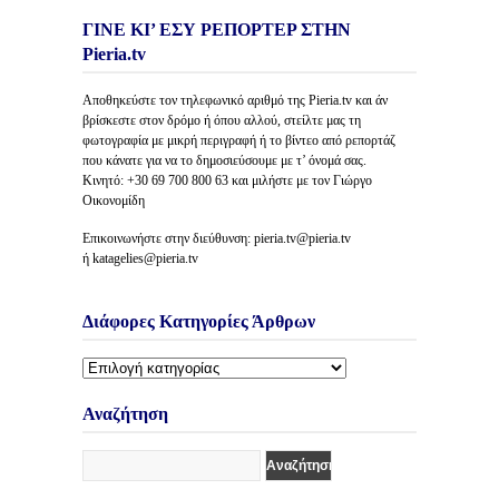
ΓΙΝΕ ΚΙ’ ΕΣΥ ΡΕΠΟΡΤΕΡ ΣΤΗΝ
Pieria.tv
Αποθηκεύστε τον τηλεφωνικό αριθμό της Pieria.tv και άν
βρίσκεστε στον δρόμο ή όπου αλλού, στείλτε μας τη
φωτογραφία με μικρή περιγραφή ή το βίντεο από ρεπορτάζ
που κάνατε για να το δημοσιεύσουμε με τ’ όνομά σας.
Κινητό: +30 69 700 800 63 και μιλήστε με τον Γιώργο
Οικονομίδη
Επικοινωνήστε στην διεύθυνση: pieria.tv@pieria.tv
ή katagelies@pieria.tv
Διάφορες Κατηγορίες Άρθρων
Διάφορες
Κατηγορίες
Άρθρων
Αναζήτηση