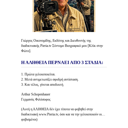
Γιώργος Οικονομίδης, Εκδότης και Διευθυντής της
διαδικτυακής Pieria.tv Σύντομο Βιογραφικό μου [Κλίκ στην
Φώτο].
Η ΑΛΗΘΕΙΑ ΠΕΡΝΑΕΙ ΑΠΟ 3 ΣΤΑΔΙΑ:
1. Πρώτα γελοιοποιείται.
2. Μετά αντιμετωπίζει σφοδρή αντίσταση.
3. Και τέλος, γίνεται αποδεκτή.
Arthur Schopenhauer
Γερμανός Φιλόσοφος
(Αυτή η ΑΛΗΘΕΙΑ δέν έχει τίποτα να φοβηθεί στην
διαδικτυακή www.Pieria.tv, όσο και να την γελοιοποιούν οι…
φοβισμένοι)