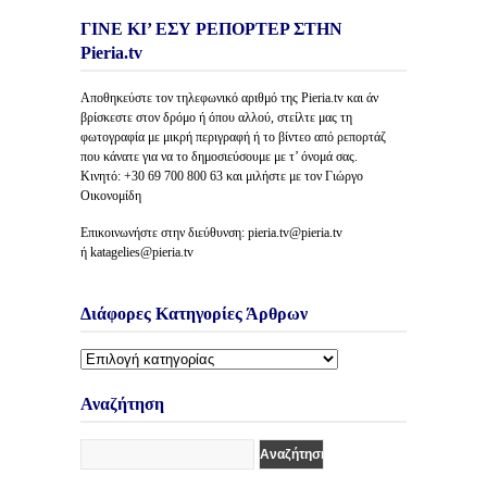
ΓΙΝΕ ΚΙ’ ΕΣΥ ΡΕΠΟΡΤΕΡ ΣΤΗΝ
Pieria.tv
Αποθηκεύστε τον τηλεφωνικό αριθμό της Pieria.tv και άν
βρίσκεστε στον δρόμο ή όπου αλλού, στείλτε μας τη
φωτογραφία με μικρή περιγραφή ή το βίντεο από ρεπορτάζ
που κάνατε για να το δημοσιεύσουμε με τ’ όνομά σας.
Κινητό: +30 69 700 800 63 και μιλήστε με τον Γιώργο
Οικονομίδη
Επικοινωνήστε στην διεύθυνση: pieria.tv@pieria.tv
ή katagelies@pieria.tv
Διάφορες Κατηγορίες Άρθρων
Διάφορες
Κατηγορίες
Άρθρων
Αναζήτηση