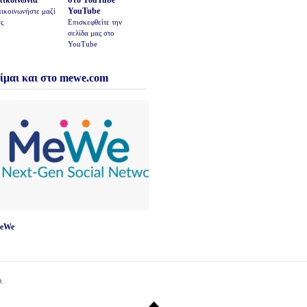
πικοινωνία
YouTube
ικοινωνήστε μαζί
ς
Επισκεφθείτε την
σελίδα μας στο
YouTube
ίμαι και στο mewe.com
eWe
.