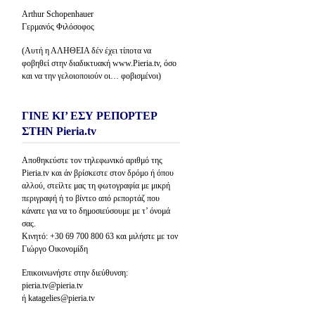
Arthur Schopenhauer
Γερμανός Φιλόσοφος
(Αυτή η ΑΛΗΘΕΙΑ δέν έχει τίποτα να
φοβηθεί στην διαδικτυακή www.Pieria.tv, όσο
και να την γελοιοποιούν οι… φοβισμένοι)
ΓΙΝΕ ΚΙ’ ΕΣΥ ΡΕΠΟΡΤΕΡ
ΣΤΗΝ Pieria.tv
Αποθηκεύστε τον τηλεφωνικό αριθμό της
Pieria.tv και άν βρίσκεστε στον δρόμο ή όπου
αλλού, στείλτε μας τη φωτογραφία με μικρή
περιγραφή ή το βίντεο από ρεπορτάζ που
κάνατε για να το δημοσιεύσουμε με τ’ όνομά
σας.
Κινητό: +30 69 700 800 63 και μιλήστε με τον
Γιώργο Οικονομίδη
Επικοινωνήστε στην διεύθυνση:
pieria.tv@pieria.tv
ή katagelies@pieria.tv