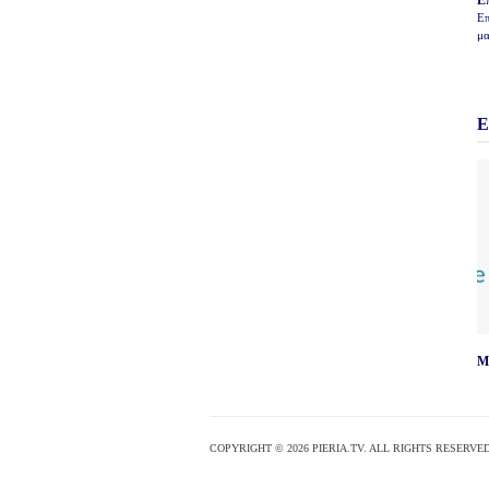
Ε
Επ
μα
Ε
M
COPYRIGHT © 2026 PIERIA.TV. ALL RIGHTS RESERVED