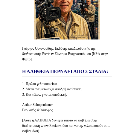
Γιώργος Οικονομίδης, Εκδότης και Διευθυντής της
διαδικτυακής Pieria.tv Σύντομο Βιογραφικό μου [Κλίκ στην
Φώτο].
Η ΑΛΗΘΕΙΑ ΠΕΡΝΑΕΙ ΑΠΟ 3 ΣΤΑΔΙΑ:
1. Πρώτα γελοιοποιείται.
2. Μετά αντιμετωπίζει σφοδρή αντίσταση.
3. Και τέλος, γίνεται αποδεκτή.
Arthur Schopenhauer
Γερμανός Φιλόσοφος
(Αυτή η ΑΛΗΘΕΙΑ δέν έχει τίποτα να φοβηθεί στην
διαδικτυακή www.Pieria.tv, όσο και να την γελοιοποιούν οι…
φοβισμένοι)