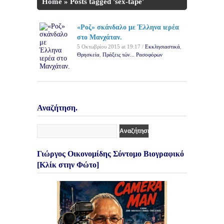
Home
»
Posts tagged 'sex-tape'
«Ροζ» σκάνδαλο με Έλληνα ιερέα
στο Μανχάταν.
5 Οκτωβρίου 2015 at 19:17 /
Εκκλησιαστικά
,
Θρησκεία
,
Πράξεις τών... Ρασοφόρων
Αναζήτηση.
Γιώργος Οικονομίδης Σύντομο Βιογραφικό
[Κλίκ στην Φώτο]