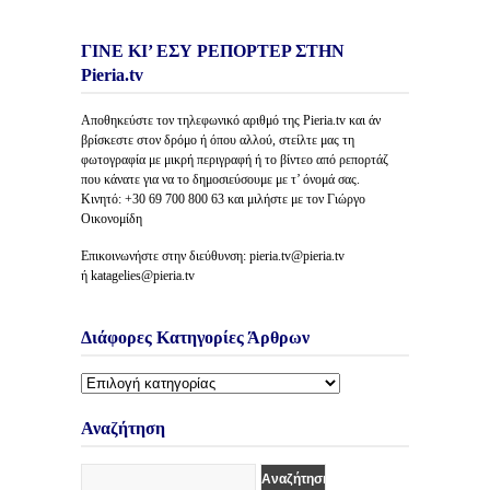
ΓΙΝΕ ΚΙ’ ΕΣΥ ΡΕΠΟΡΤΕΡ ΣΤΗΝ
Pieria.tv
Αποθηκεύστε τον τηλεφωνικό αριθμό της Pieria.tv και άν
βρίσκεστε στον δρόμο ή όπου αλλού, στείλτε μας τη
φωτογραφία με μικρή περιγραφή ή το βίντεο από ρεπορτάζ
που κάνατε για να το δημοσιεύσουμε με τ’ όνομά σας.
Κινητό: +30 69 700 800 63 και μιλήστε με τον Γιώργο
Οικονομίδη
Επικοινωνήστε στην διεύθυνση: pieria.tv@pieria.tv
ή katagelies@pieria.tv
Διάφορες Κατηγορίες Άρθρων
Διάφορες
Κατηγορίες
Άρθρων
Αναζήτηση