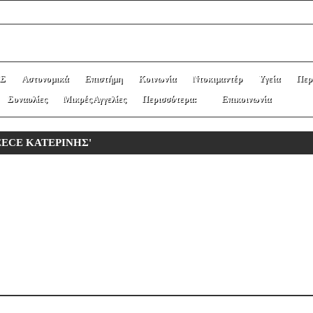
Σ
Αστυνομικά
Επιστήμη
Κοινωνία
Ντοκιμαντέρ
Υγεία
Περ
Συναυλίες
Μικρές Αγγελίες
Περισσότερα:
Επικοινωνία
REECE ΚΑΤΕΡΙΝΗΣ'