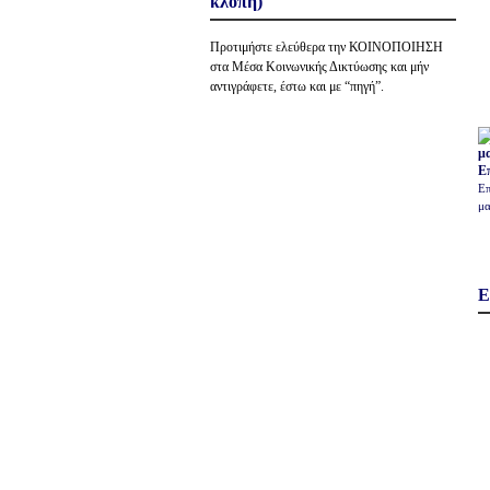
κλοπή)
Προτιμήστε ελεύθερα την ΚΟΙΝΟΠΟΙΗΣΗ
στα Μέσα Κοινωνικής Δικτύωσης και μήν
αντιγράφετε, έστω και με “πηγή”.
Ε
Επ
μα
Ε