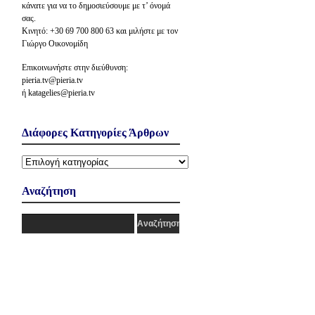
κάνατε για να το δημοσιεύσουμε με τ’ όνομά
σας.
Κινητό: +30 69 700 800 63 και μιλήστε με τον
Γιώργο Οικονομίδη
Επικοινωνήστε στην διεύθυνση:
pieria.tv@pieria.tv
ή katagelies@pieria.tv
Διάφορες Κατηγορίες Άρθρων
Διάφορες
Κατηγορίες
Άρθρων
Αναζήτηση