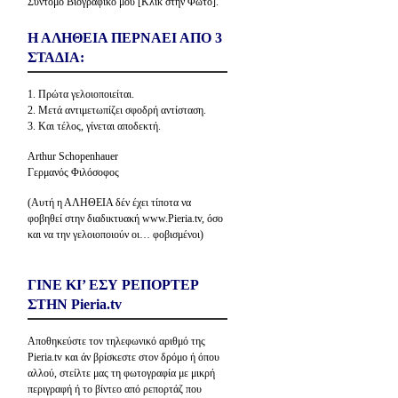
Σύντομο Βιογραφικό μου [Κλίκ στην Φώτο].
Η ΑΛΗΘΕΙΑ ΠΕΡΝΑΕΙ ΑΠΟ 3
ΣΤΑΔΙΑ:
1. Πρώτα γελοιοποιείται.
2. Μετά αντιμετωπίζει σφοδρή αντίσταση.
3. Και τέλος, γίνεται αποδεκτή.
Arthur Schopenhauer
Γερμανός Φιλόσοφος
(Αυτή η ΑΛΗΘΕΙΑ δέν έχει τίποτα να
φοβηθεί στην διαδικτυακή www.Pieria.tv, όσο
και να την γελοιοποιούν οι… φοβισμένοι)
ΓΙΝΕ ΚΙ’ ΕΣΥ ΡΕΠΟΡΤΕΡ
ΣΤΗΝ Pieria.tv
Αποθηκεύστε τον τηλεφωνικό αριθμό της
Pieria.tv και άν βρίσκεστε στον δρόμο ή όπου
αλλού, στείλτε μας τη φωτογραφία με μικρή
περιγραφή ή το βίντεο από ρεπορτάζ που