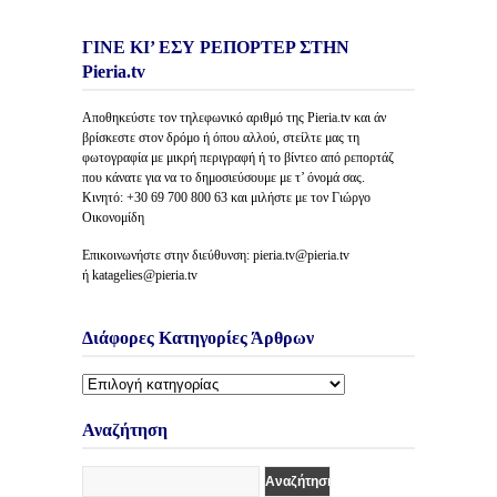
ΓΙΝΕ ΚΙ’ ΕΣΥ ΡΕΠΟΡΤΕΡ ΣΤΗΝ
Pieria.tv
Αποθηκεύστε τον τηλεφωνικό αριθμό της Pieria.tv και άν
βρίσκεστε στον δρόμο ή όπου αλλού, στείλτε μας τη
φωτογραφία με μικρή περιγραφή ή το βίντεο από ρεπορτάζ
που κάνατε για να το δημοσιεύσουμε με τ’ όνομά σας.
Κινητό: +30 69 700 800 63 και μιλήστε με τον Γιώργο
Οικονομίδη
Επικοινωνήστε στην διεύθυνση: pieria.tv@pieria.tv
ή katagelies@pieria.tv
Διάφορες Κατηγορίες Άρθρων
Διάφορες
Κατηγορίες
Άρθρων
Αναζήτηση