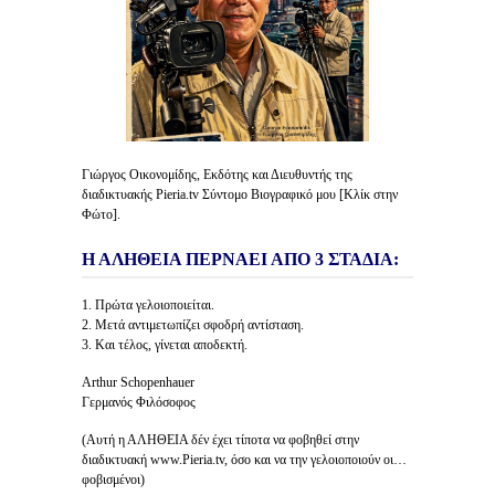
Γιώργος Οικονομίδης, Εκδότης και Διευθυντής της
διαδικτυακής Pieria.tv Σύντομο Βιογραφικό μου [Κλίκ στην
Φώτο].
Η ΑΛΗΘΕΙΑ ΠΕΡΝΑΕΙ ΑΠΟ 3 ΣΤΑΔΙΑ:
1. Πρώτα γελοιοποιείται.
2. Μετά αντιμετωπίζει σφοδρή αντίσταση.
3. Και τέλος, γίνεται αποδεκτή.
Arthur Schopenhauer
Γερμανός Φιλόσοφος
(Αυτή η ΑΛΗΘΕΙΑ δέν έχει τίποτα να φοβηθεί στην
διαδικτυακή www.Pieria.tv, όσο και να την γελοιοποιούν οι…
φοβισμένοι)