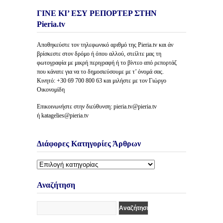
ΓΙΝΕ ΚΙ’ ΕΣΥ ΡΕΠΟΡΤΕΡ ΣΤΗΝ
Pieria.tv
Αποθηκεύστε τον τηλεφωνικό αριθμό της Pieria.tv και άν
βρίσκεστε στον δρόμο ή όπου αλλού, στείλτε μας τη
φωτογραφία με μικρή περιγραφή ή το βίντεο από ρεπορτάζ
που κάνατε για να το δημοσιεύσουμε με τ’ όνομά σας.
Κινητό: +30 69 700 800 63 και μιλήστε με τον Γιώργο
Οικονομίδη
Επικοινωνήστε στην διεύθυνση: pieria.tv@pieria.tv
ή katagelies@pieria.tv
Διάφορες Κατηγορίες Άρθρων
Διάφορες
Κατηγορίες
Άρθρων
Αναζήτηση