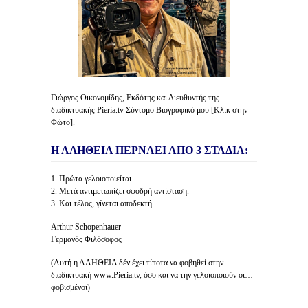
Γιώργος Οικονομίδης, Εκδότης και Διευθυντής της
διαδικτυακής Pieria.tv Σύντομο Βιογραφικό μου [Κλίκ στην
Φώτο].
Η ΑΛΗΘΕΙΑ ΠΕΡΝΑΕΙ ΑΠΟ 3 ΣΤΑΔΙΑ:
1. Πρώτα γελοιοποιείται.
2. Μετά αντιμετωπίζει σφοδρή αντίσταση.
3. Και τέλος, γίνεται αποδεκτή.
Arthur Schopenhauer
Γερμανός Φιλόσοφος
(Αυτή η ΑΛΗΘΕΙΑ δέν έχει τίποτα να φοβηθεί στην
διαδικτυακή www.Pieria.tv, όσο και να την γελοιοποιούν οι…
φοβισμένοι)