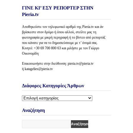
ΓΙΝΕ ΚΙ’ ΕΣΥ ΡΕΠΟΡΤΕΡ ΣΤΗΝ
Pieria.tv
Αποθηκεύστε τον τηλεφωνικό αριθμό της Pieria.tv και άν
βρίσκεστε στον δρόμο ή όπου αλλού, στείλτε μας τη
φωτογραφία με μικρή περιγραφή ή το βίντεο από ρεπορτάζ
που κάνατε για να το δημοσιεύσουμε με τ’ όνομά σας.
Κινητό: +30 69 700 800 63 και μιλήστε με τον Γιώργο
Οικονομίδη
Επικοινωνήστε στην διεύθυνση: pieria.tv@pieria.tv
ή katagelies@pieria.tv
Διάφορες Κατηγορίες Άρθρων
Διάφορες
Κατηγορίες
Άρθρων
Αναζήτηση