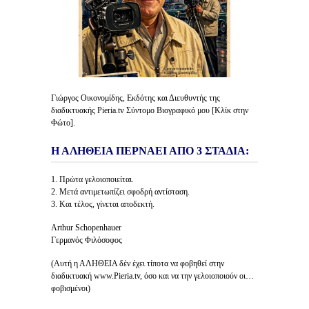
Γιώργος Οικονομίδης, Εκδότης και Διευθυντής της
διαδικτυακής Pieria.tv Σύντομο Βιογραφικό μου [Κλίκ στην
Φώτο].
Η ΑΛΗΘΕΙΑ ΠΕΡΝΑΕΙ ΑΠΟ 3 ΣΤΑΔΙΑ:
1. Πρώτα γελοιοποιείται.
2. Μετά αντιμετωπίζει σφοδρή αντίσταση.
3. Και τέλος, γίνεται αποδεκτή.
Arthur Schopenhauer
Γερμανός Φιλόσοφος
(Αυτή η ΑΛΗΘΕΙΑ δέν έχει τίποτα να φοβηθεί στην
διαδικτυακή www.Pieria.tv, όσο και να την γελοιοποιούν οι…
φοβισμένοι)