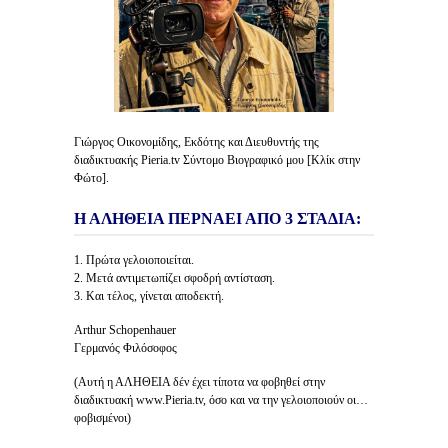
Γιώργος Οικονομίδης, Εκδότης και Διευθυντής της
διαδικτυακής Pieria.tv Σύντομο Βιογραφικό μου [Κλίκ στην
Φώτο].
Η ΑΛΗΘΕΙΑ ΠΕΡΝΑΕΙ ΑΠΟ 3 ΣΤΑΔΙΑ:
1. Πρώτα γελοιοποιείται.
2. Μετά αντιμετωπίζει σφοδρή αντίσταση.
3. Και τέλος, γίνεται αποδεκτή.
Arthur Schopenhauer
Γερμανός Φιλόσοφος
(Αυτή η ΑΛΗΘΕΙΑ δέν έχει τίποτα να φοβηθεί στην
διαδικτυακή www.Pieria.tv, όσο και να την γελοιοποιούν οι…
φοβισμένοι)