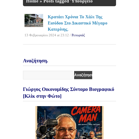
Home
»
Posts tagged 'Υπουργείο
Δικαιοσύνης'
Κρατάει Χρόνια Το Χάλι Της
Εισόδου Στο Δικαστικό Μέγαρο
Κατερίνης.
13 Φεβρουαρίου 2024 at 23:12 /
Ρεπορτάζ
Αναζήτηση.
Γιώργος Οικονομίδης Σύντομο Βιογραφικό
[Κλίκ στην Φώτο]