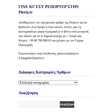
ΓΙΝΕ ΚΙ’ ΕΣΥ ΡΕΠΟΡΤΕΡ ΣΤΗΝ
Pieria.tv
Αποθηκεύστε τον τηλεφωνικό αριθμό της Pieria.tv και άν
βρίσκεστε στον δρόμο ή όπου αλλού, στείλτε μας τη
φωτογραφία με μικρή περιγραφή ή το βίντεο από ρεπορτάζ
που κάνατε για να το δημοσιεύσουμε με τ’ όνομά σας.
Κινητό: +30 69 700 800 63 και μιλήστε με τον Γιώργο
Οικονομίδη
Επικοινωνήστε στην διεύθυνση: pieria.tv@pieria.tv
ή katagelies@pieria.tv
Διάφορες Κατηγορίες Άρθρων
Διάφορες
Κατηγορίες
Άρθρων
Αναζήτηση