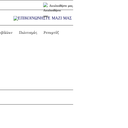
Ακολουθήστε μας.
ιβάλλον
Πολιτισμός
Ρεπορτάζ
Wi-Fi): [Διαβάστε το
Next picture →