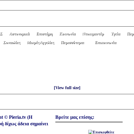
Σ
Αστυνομικά
Επιστήμη
Κοινωνία
Ντοκιμαντέρ
Υγεία
Περ
Συναυλίες
Μικρές Αγγελίες
Περισσότερα:
Επικοινωνία
 τηλεφώνου και μόντεμ ρούτερ ίντερνετ (
[View full size]
t © Pieria.tv (Η
Βρείτε μας επίσης:
ή δίχως άδεια σημαίνει