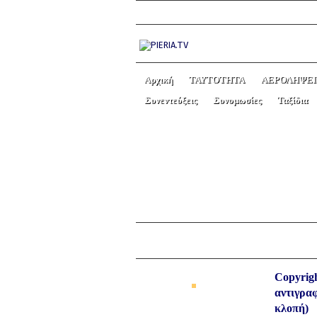
Αρχική
ΤΑΥΤΟΤΗΤΑ
ΑΕΡΟΛΗΨΕΙ
Συνεντεύξεις
Συνομωσίες
Ταξίδια
Ακτινοβολίες ασύρματου
άρθρο ΕΔΩ]
← Previous picture
Copyrigh
αντιγραφ
κλοπή)