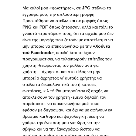
Μα καλοί μου «φωστήρες», σε
JPG
στέλνω τα
έγγραφα μου, την απλούστερη μορφή!
Προσπάθησα να στείλω και σε μορφές όπως
PNG
και
PDF
όπως ζητούσαν, αλλά και πάλι το
γνωστό «τροπάριο» τους, ότι τα αρχεία μου δεν
είναι της μορφής που ζητούν με αποτέλεσμα να
μήν μπορώ να επικοινωνήσω με την
«
Xo
ύντα
τού
Faceb
οο
k
»
, επειδή έτσι το έχουν
προγραμματίσει, να ταλαιπωρούν επίτηδες τον
χρήστη -θεωρώντας τον μάλλον αντί για
χρήστη… άχρηστο- και στο τέλος να μην
μπορεί ο άχρηστος γι’ αυτούς χρήστης να
στείλει τα δικαιολογητικά του ή κάποιες
ενστάσεις, κ.λ.π! Θα μπορούσαν εξ αρχής να
αποκλείσουν τον χρήστη -εμένα δηλαδή τον
παρείσακτο- να επικοινωνήσω μαζί τους
εφόσον με διέγραψαν, και όχι να με αφήνουν εν
βρασμώ και θυμό και ψυχολογική πίεση να
γράφω την ένσταση μου για ώρα, να την
σβήνω και να την ξαναγράφω ώσπου να
πετύχω το ποθητό αποτέλεσμα της ένστασης