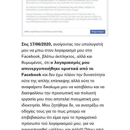
Στις 17/06/2020,
ανοίγοντας τον υπολογιστή
μου να μπω στον λογαριασμό μου στο
Facebοοk, βλέπω έκπληκτος, αλλά και
θυμωμένος, ότι
ο λογαριασμός μου
απενεργοποιήθηκε
οριστικά
από το
Faceb
οο
k
και δεν έχω πλέον την δυνατότητα
ούτε της απλής επίσκεψης αλλά ούτε το
αναφαίρετο δικαίωμα μου να κατεβάσω και να
διασφαλίσω την προσωπική και πολυετή
εργασία μου που αποτελεί πνευματική μου
ιδιοκτησία. Μου ζητήθηκε δε, να ανατρέξω σε
οδηγίες τους για το πως μπορώ να
επιβεβαιώσω ότι είμαι εγώ το πραγματικό
πρόσωπο τού λογαριασμού μου, για να
ενεργοποιηθεί -μάλλον- και πάλι!!! Πάνω από