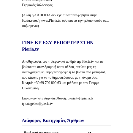
Γερμανός Φιλόσοφος
(Αυτή η ΑΛΗΘΕΙΑ δέν έχει τίποτα να φοβηθεί στην
διαδικτυακή www.Pieria.tv, όσο και να την γελοιοποιούν οι…
φοβισμένοι)
ΓΙΝΕ ΚΙ’ ΕΣΥ ΡΕΠΟΡΤΕΡ ΣΤΗΝ
Pieria.tv
Αποθηκεύστε τον τηλεφωνικό αριθμό της Pieria.tv και άν
βρίσκεστε στον δρόμο ή όπου αλλού, στείλτε μας τη
φωτογραφία με μικρή περιγραφή ή το βίντεο από ρεπορτάζ
που κάνατε για να το δημοσιεύσουμε με τ’ όνομά σας.
Κινητό: +30 69 700 800 63 και μιλήστε με τον Γιώργο
Οικονομίδη
Επικοινωνήστε στην διεύθυνση: pieria.tv@pieria.tv
ή katagelies@pieria.tv
Διάφορες Κατηγορίες Άρθρων
Διάφορες