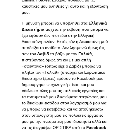
καυστικές μου αλήθειες γι’ αυτό και η εξόντωση
μου.
Η μήνυση μπορεί να υποβληθεί στα
Ελληνικά
Δικαστήρια
άσχετα την έκβαση που μπορεί να
έχει εφόσον δεν πιστεύω στην Ελληνική
Δικαιοσύνη πλέον. Εκτός εάν η Δικαιοσύνη μού
αποδείξει το αντίθετο. Δεν λησμονώ όμως ότι,
σαν τον
Δαβίδ
τα βάζω με τον
Γολιάθ
,
πιστεύοντας όμως ότι και με μια απλή
«σφεντόνα» (όπως είχε ο Δαβίδ) μπορώ να
πλήξω τον «Γολιάθ» (υπάρχει και Ευρωπαϊκό
Δικαστήριο ξέρετε) εφόσον το Facebοοk μου
δημιούργησε ψυχολογική πίεση και μου
«έκλεψε» όλες μου τις πολυετείς εργασίες και
τα πνευματικά μου δικαιώματα στερώντας μου
το δικαίωμα εισόδου στον λογαριασμό μου για
να μπορώ να κατεβάσω και να αποθηκεύσω
στον υπολογιστή μου τις πολυετείς εργασίες
μου με την πνευματική μου ιδιοκτησία αλλά και
να τις διαγράψω ΟΡΙΣΤΙΚΑ από το
Faceb
οο
k