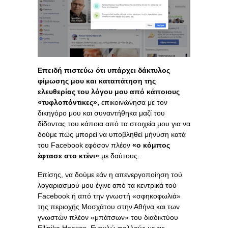
Επειδή πιστεύω ότι υπάρχει δάκτυλος
φίμωσης μου και καταπάτηση της
ελευθερίας του λόγου μου από κάποιους
«τυφλοπόντικες»,
επικοινώνησα με τον
δικηγόρο μου και συναντήθηκα μαζί του
δίδοντας του κάποια από τα στοιχεία μου για να
δούμε πώς μπορεί να υποβληθεί μήνυση κατά
του Facebοοk εφόσον πλέον
«ο κόμπος
έφτασε στο κτένι»
με δαύτους.
Επίσης, να δούμε εάν η απενεργοποίηση τού
λογαριασμού μου έγινε από τα κεντρικά τού
Facebοοk ή από την γνωστή «σφηκοφωλιά»
της περιοχής Μοσχάτου στην Αθήνα και των
γνωστών πλέον «μπάτσων» του διαδικτύου
Ellinika Hoaxes. Ενοχλώ πολλούς με τις