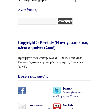
Κατηγορίες
Άρθρων
Αναζήτηση
Copyright © Pieria.tv (Η αντιγραφή δίχως
άδεια σημαίνει κλοπή)
Προτιμήστε ελεύθερα την ΚΟΙΝΟΠΟΙΗΣΗ στα Μέσα
Κοινωνικής Δικτύωσης και μήν αντιγράφετε, έστω και με
“πηγή”.
Βρείτε μας επίσης:
Twitter
Επισκεφθείτε την
σελίδα μας στο Twitter
Επικοινωνία
YouTube