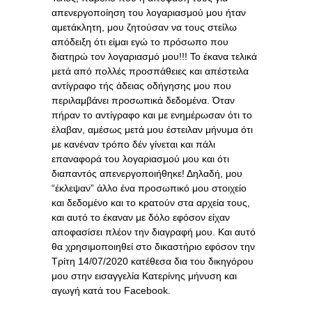
απενεργοποίηση του λογαριασμού μου ήταν
αμετάκλητη, μου ζητούσαν να τους στείλω
απόδειξη ότι είμαι εγώ το πρόσωπο που
διατηρώ τον λογαριασμό μου!!! Το έκανα τελικά
μετά από πολλές προσπάθειες και απέστειλα
αντίγραφο τής άδειας οδήγησης μου που
περιλαμβάνει προσωπικά δεδομένα. Όταν
πήραν το αντίγραφο και με ενημέρωσαν ότι το
έλαβαν, αμέσως μετά μου έστειλαν μήνυμα ότι
με κανέναν τρόπο δέν γίνεται και πάλι
επαναφορά του λογαριασμού μου και ότι
διαπαντός απενεργοποιήθηκε! Δηλαδή, μου
“έκλεψαν” άλλο ένα προσωπικό μου στοιχείο
και δεδομένο και το κρατούν στα αρχεία τους,
και αυτό το έκαναν με δόλο εφόσον είχαν
αποφασίσει πλέον την διαγραφή μου. Και αυτό
θα χρησιμοποιηθεί στο δικαστήριο εφόσον την
Τρίτη 14/07/2020 κατέθεσα δια του δικηγόρου
μου στην εισαγγελία Κατερίνης μήνυση και
αγωγή κατά του Facebook.