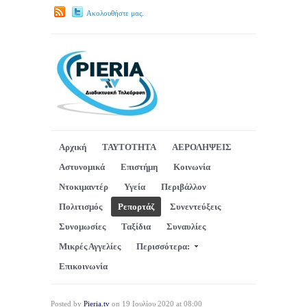
Ακολουθήστε μας.
Αρχική
ΤΑΥΤΟΤΗΤΑ
ΑΕΡΟΛΗΨΕΙΣ
Αστυνομικά
Επιστήμη
Κοινωνία
Ντοκιμαντέρ
Υγεία
Περιβάλλον
Πολιτισμός
Ρεπορτάζ
Συνεντεύξεις
Συνομωσίες
Ταξίδια
Συναυλίες
Μικρές Αγγελίες
Περισσότερα:
Επικοινωνία
Posted by
Pieria.tv
on 19 Ιουλίου 2020 at 08:00