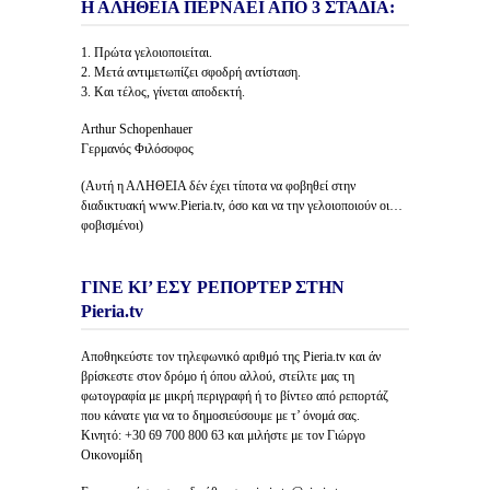
Η ΑΛΗΘΕΙΑ ΠΕΡΝΑΕΙ ΑΠΟ 3 ΣΤΑΔΙΑ:
1. Πρώτα γελοιοποιείται.
2. Μετά αντιμετωπίζει σφοδρή αντίσταση.
3. Και τέλος, γίνεται αποδεκτή.
Arthur Schopenhauer
Γερμανός Φιλόσοφος
(Αυτή η ΑΛΗΘΕΙΑ δέν έχει τίποτα να φοβηθεί στην
διαδικτυακή www.Pieria.tv, όσο και να την γελοιοποιούν οι…
φοβισμένοι)
ΓΙΝΕ ΚΙ’ ΕΣΥ ΡΕΠΟΡΤΕΡ ΣΤΗΝ
Pieria.tv
Αποθηκεύστε τον τηλεφωνικό αριθμό της Pieria.tv και άν
βρίσκεστε στον δρόμο ή όπου αλλού, στείλτε μας τη
φωτογραφία με μικρή περιγραφή ή το βίντεο από ρεπορτάζ
που κάνατε για να το δημοσιεύσουμε με τ’ όνομά σας.
Κινητό: +30 69 700 800 63 και μιλήστε με τον Γιώργο
Οικονομίδη