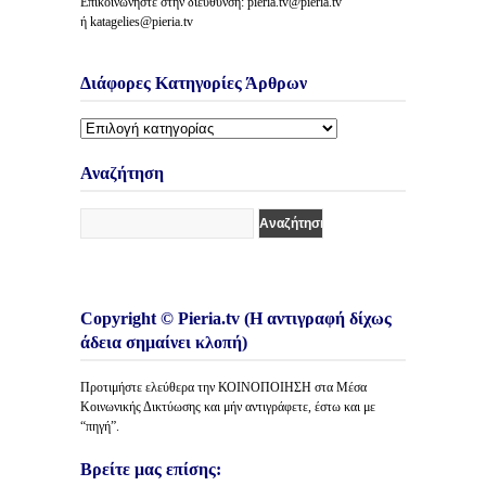
Επικοινωνήστε στην διεύθυνση: pieria.tv@pieria.tv
ή katagelies@pieria.tv
Διάφορες Κατηγορίες Άρθρων
Διάφορες
Κατηγορίες
Άρθρων
Αναζήτηση
Copyright © Pieria.tv (Η αντιγραφή δίχως
άδεια σημαίνει κλοπή)
Προτιμήστε ελεύθερα την ΚΟΙΝΟΠΟΙΗΣΗ στα Μέσα
Κοινωνικής Δικτύωσης και μήν αντιγράφετε, έστω και με
“πηγή”.
Βρείτε μας επίσης: