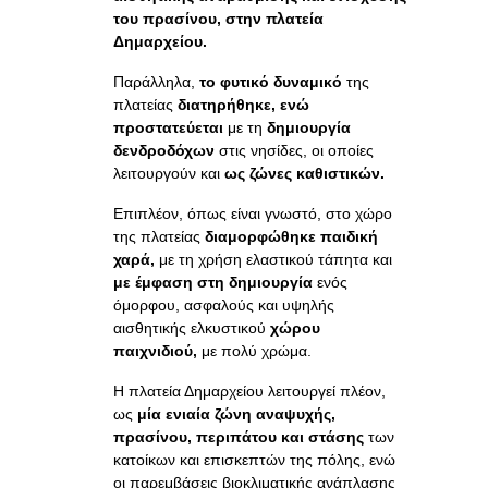
του πρασίνου, στην πλατεία
Δημαρχείου.
Παράλληλα,
το φυτικό δυναμικό
της
πλατείας
διατηρήθηκε, ενώ
προστατεύεται
με τη
δημιουργία
δενδροδόχων
στις νησίδες, οι οποίες
λειτουργούν και
ως ζώνες καθιστικών.
Επιπλέον, όπως είναι γνωστό, στο χώρο
της πλατείας
διαμορφώθηκε παιδική
χαρά,
με τη χρήση ελαστικού τάπητα και
με έμφαση στη δημιουργία
ενός
όμορφου, ασφαλούς και υψηλής
αισθητικής ελκυστικού
χώρου
παιχνιδιού,
με πολύ χρώμα.
Η πλατεία Δημαρχείου λειτουργεί πλέον,
ως
μία ενιαία ζώνη αναψυχής,
πρασίνου, περιπάτου και στάσης
των
κατοίκων και επισκεπτών της πόλης, ενώ
οι παρεμβάσεις βιοκλιματικής ανάπλασης