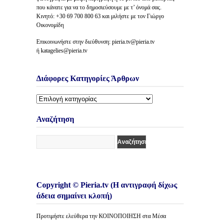
που κάνατε για να το δημοσιεύσουμε με τ’ όνομά σας.
Κινητό: +30 69 700 800 63 και μιλήστε με τον Γιώργο
Οικονομίδη
Επικοινωνήστε στην διεύθυνση: pieria.tv@pieria.tv
ή katagelies@pieria.tv
Διάφορες Κατηγορίες Άρθρων
Διάφορες
Κατηγορίες
Άρθρων
Αναζήτηση
Copyright © Pieria.tv (Η αντιγραφή δίχως
άδεια σημαίνει κλοπή)
Προτιμήστε ελεύθερα την ΚΟΙΝΟΠΟΙΗΣΗ στα Μέσα