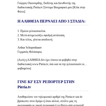
Γιώργος Οικονομίδης, Εκδότης και Διευθυντής της
διαδικτυακής Pieria.tv Σύντομο Βιογραφικό μου [Κλίκ στην
Φώτο].
Η ΑΛΗΘΕΙΑ ΠΕΡΝΑΕΙ ΑΠΟ 3 ΣΤΑΔΙΑ:
1. Πρώτα γελοιοποιείται.
2. Μετά αντιμετωπίζει σφοδρή αντίσταση.
3. Και τέλος, γίνεται αποδεκτή.
Arthur Schopenhauer
Γερμανός Φιλόσοφος
(Αυτή η ΑΛΗΘΕΙΑ δέν έχει τίποτα να φοβηθεί στην
διαδικτυακή www.Pieria.tv, όσο και να την γελοιοποιούν οι…
φοβισμένοι)
ΓΙΝΕ ΚΙ’ ΕΣΥ ΡΕΠΟΡΤΕΡ ΣΤΗΝ
Pieria.tv
Αποθηκεύστε τον τηλεφωνικό αριθμό της Pieria.tv και άν
βρίσκεστε στον δρόμο ή όπου αλλού, στείλτε μας τη
φωτογραφία με μικρή περιγραφή ή το βίντεο από ρεπορτάζ