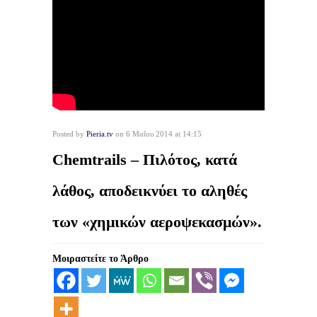
Posted by
Pieria.tv
on 6 Μαΐου 2014 at 14:15
Chemtrails – Πιλότος, κατά
λάθος, αποδεικνύει το αληθές
των «χημικών αεροψεκασμών».
Μοιραστείτε το Άρθρο