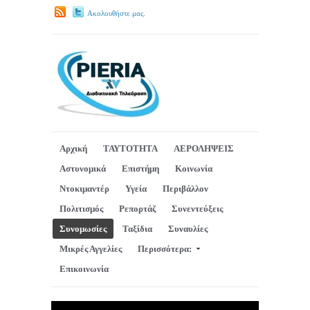
Ακολουθήστε μας.
Αρχική
ΤΑΥΤΟΤΗΤΑ
ΑΕΡΟΛΗΨΕΙΣ
Αστυνομικά
Επιστήμη
Κοινωνία
Ντοκιμαντέρ
Υγεία
Περιβάλλον
Πολιτισμός
Ρεπορτάζ
Συνεντεύξεις
Συνομωσίες
Ταξίδια
Συναυλίες
Μικρές Αγγελίες
Περισσότερα:
Επικοινωνία