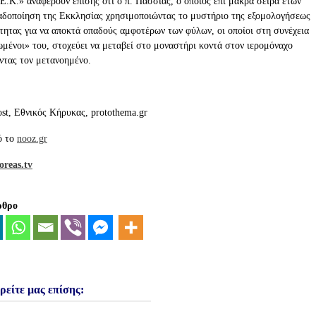
Ε.Κ.» αναφέρουν επίσης ότι ο π. Πασσιάς, ο οποίος επί μακρά σειρά ετών
παδοποίηση της Εκκλησίας χρησιμοποιώντας το μυστήριο της εξομολογήσεως
ότητας για να αποκτά οπαδούς αμφοτέρων των φύλων, οι οποίοι στη συνέχεια
ωμένοι» του, στοχεύει να μεταβεί στο μοναστήρι κοντά στον ιερομόναχο
ντας τον μετανοημένο.
st, Εθνικός Κήρυκας, protothema.gr
ό το
nooz.gr
reas.tv
ρθρο
ρείτε μας επίσης: