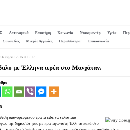
Σ
Αστυνομικά
Επιστήμη
Κοινωνία
Ντοκιμαντέρ
Υγεία
Περ
Συναυλίες
Μικρές Αγγελίες
Περισσότερα:
Επικοινωνία
 Οκτωβρίου 2015 at 19:17
δαλο με Έλληνα ιερέα στο Μανχάταν.
ρθρο
5
θεση απαγορευμένου έρωτα είδε τα τελευταία
 φως της δημοσιότητας με πρωταγωνιστή Έλληνα παπά στο
 Το «ροζ» σκάνδαλο με το sex-tape του ιερέα έγινε πρωτοσέλιδο στην