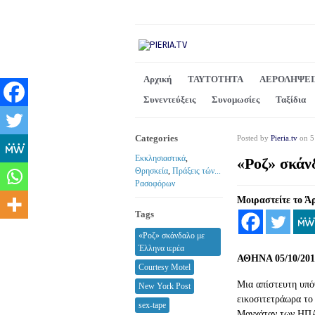
Αρχική
ΤΑΥΤΟΤΗΤΑ
ΑΕΡΟΛΗΨΕΙ
Συνεντεύξεις
Συνομωσίες
Ταξίδια
Categories
Posted by
Pieria.tv
on 5
Εκκλησιαστικά
,
«Ροζ» σκάν
Θρησκεία
,
Πράξεις τών...
Ρασοφόρων
Μοιραστείτε το Ά
Tags
«Ροζ» σκάνδαλο με
Έλληνα ιερέα
ΑΘΗΝΑ 05/10/201
Courtesy Motel
Μια απίστευτη υπό
New York Post
εικοσιτετράωρα το
sex-tape
Μανχάταν των ΗΠΑ.