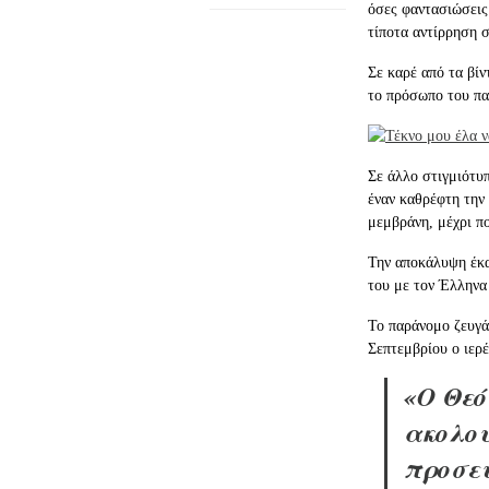
όσες φαντασιώσεις
τίποτα αντίρρηση σ
Σε καρέ από τα βίν
το πρόσωπο του παπ
Σε άλλο στιγμιότυ
έναν καθρέφτη την
μεμβράνη, μέχρι πο
Την αποκάλυψη έκα
του με τον Έλληνα 
Το παράνομο ζευγά
Σεπτεμβρίου ο ιερ
«Ο Θεό
ακολου
προσευ