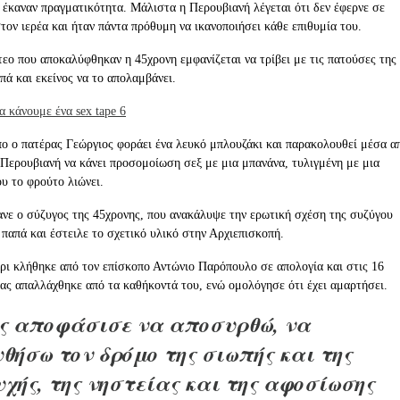
 έκαναν πραγματικότητα. Μάλιστα η Περουβιανή λέγεται ότι δεν έφερνε σε
τον ιερέα και ήταν πάντα πρόθυμη να ικανοποιήσει κάθε επιθυμία του.
τεο που αποκαλύφθηκαν η 45χρονη εμφανίζεται να τρίβει με τις πατούσες της
ά και εκείνος να το απολαμβάνει.
πο ο πατέρας Γεώργιος φοράει ένα λευκό μπλουζάκι και παρακολουθεί μέσα α
 Περουβιανή να κάνει προσομοίωση σεξ με μια μπανάνα, τυλιγμένη με μια
υ το φρούτο λιώνει.
νε ο σύζυγος της 45χρονης, που ανακάλυψε την ερωτική σχέση της συζύγου
παπά και έστειλε το σχετικό υλικό στην Αρχιεπισκοπή.
ρι κλήθηκε από τον επίσκοπο Αντώνιο Παρόπουλο σε απολογία και στις 16
έας απαλλάχθηκε από τα καθήκοντά του, ενώ ομολόγησε ότι έχει αμαρτήσει.
ς αποφάσισε να αποσυρθώ, να
θήσω τον δρόμο της σιωπής και της
χής, της νηστείας και της αφοσίωσης