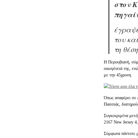
στον Κ
πηγαίν
έγραψε
του κα
τη θέσ
Η Περουβιανή, σύμ
οικογένειά της, εν
με την 45χρονη.
Όπως αναφέρει σε 
Πασσιάς, διατηρού
Συγκεκριμένα μετέ
2167 New Jersey 4,
Σύμφωνα πάντοτε με