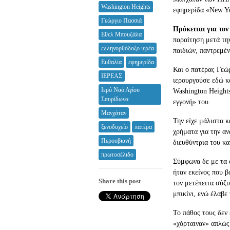
Washington Heights
εφημερίδα «New Yo
Γεώργιο Πασσιά
Πρόκειται για το
Εθελ Μπουζάλα
παραίτηση μετά τη
ελληνορθόδοξο ιερέα
παιδιών,
παντρεμέν
Ευθαλία
εφημερίδα
Και ο πατέρας Γεώ
ΙΕΡΕΑΣ
ιερουργούσε εδώ κ
Ιερό Ναό Αγίου
Washington Height
Σπυρίδωνα
εγγονή» του.
Μανχάταν
Την είχε μάλιστα 
ξενοδοχείο
πατέρα
χρήματα για την αν
Περουβιανή
διευθύντρια του κα
πρωτοσέλιδο
Σύμφωνα δε με τα 
ήταν εκείνος που β
Share this post
τον μετέπειτα σύζυ
μπικίνι, ενώ έλαβε
Το πάθος τους δεν 
«χόρταιναν» απλώς