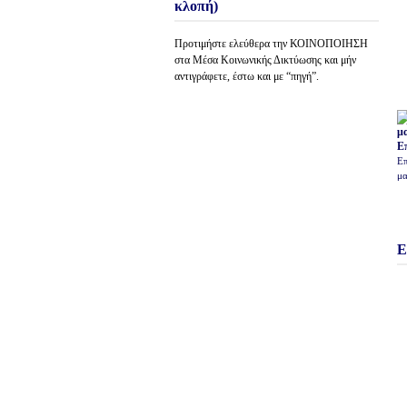
κλοπή)
Προτιμήστε ελεύθερα την ΚΟΙΝΟΠΟΙΗΣΗ
στα Μέσα Κοινωνικής Δικτύωσης και μήν
αντιγράφετε, έστω και με “πηγή”.
Ε
Επ
μα
Ε