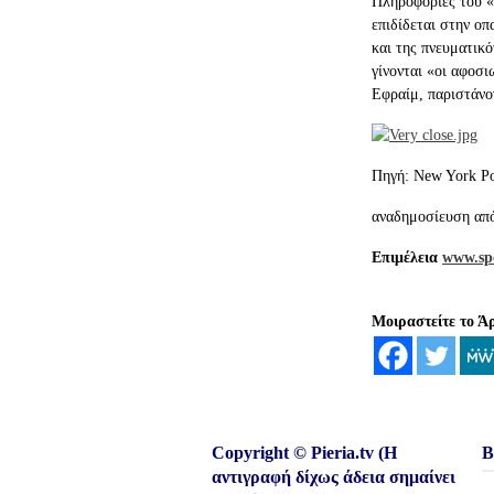
Πληροφορίες του «
επιδίδεται στην ο
και της πνευματικ
γίνονται «οι αφοσι
Εφραίμ, παριστάνο
Πηγή: New York Po
αναδημοσίευση απ
Επιμέλεια
www.spo
Μοιραστείτε το Ά
Copyright © Pieria.tv (Η
Β
αντιγραφή δίχως άδεια σημαίνει