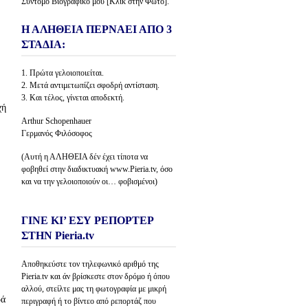
Σύντομο Βιογραφικό μου [Κλίκ στην Φώτο].
Η ΑΛΗΘΕΙΑ ΠΕΡΝΑΕΙ ΑΠΟ 3
ΣΤΑΔΙΑ:
1. Πρώτα γελοιοποιείται.
2. Μετά αντιμετωπίζει σφοδρή αντίσταση.
3. Και τέλος, γίνεται αποδεκτή.
χή
Arthur Schopenhauer
Γερμανός Φιλόσοφος
(Αυτή η ΑΛΗΘΕΙΑ δέν έχει τίποτα να
φοβηθεί στην διαδικτυακή www.Pieria.tv, όσο
και να την γελοιοποιούν οι… φοβισμένοι)
ΓΙΝΕ ΚΙ’ ΕΣΥ ΡΕΠΟΡΤΕΡ
ΣΤΗΝ Pieria.tv
Αποθηκεύστε τον τηλεφωνικό αριθμό της
Pieria.tv και άν βρίσκεστε στον δρόμο ή όπου
αλλού, στείλτε μας τη φωτογραφία με μικρή
ρά
περιγραφή ή το βίντεο από ρεπορτάζ που