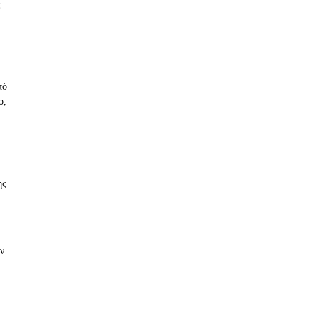
ς
πό
ο,
ης
ν