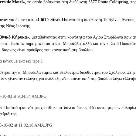
ryside Motel»
, το οποίο βρίσκεται στη διεύθυνση 3577 Route Coldspring, τη
ιναν για δείπνο στο
«Cliff’s Steak House»
στη διεύθυνση 18 Sylvan Avenue,
της Νέας Ιερσέης.
θνικό Κήρυκα»,
μεταβαίνοντας στην κοινότητα του Αγίου Σπυρίδωνα πριν α
 ο π. Πασσιάς πήρε μαζί του την κ. Μπουζάλα, αλλά και τον κ. Στιβ Παπαδάτ
ι διαρκώς είναι πρόεδρος του κοινοτικού συμβουλίου.
στησε την κ. Μπουζάλα ταμία και εθελόντρια διευθύντρια του Σχολείου. Στην
 δεν γίνονταν εκλογές για ανάδειξη νέου κοινοτικού συμβουλίου λόγω έλλειψ
 π. Πασσιά η κοινότητα χρεώθηκε με δάνεια ύψους 3,5 εκατομμυρίων δολαρίω
τίριά της.