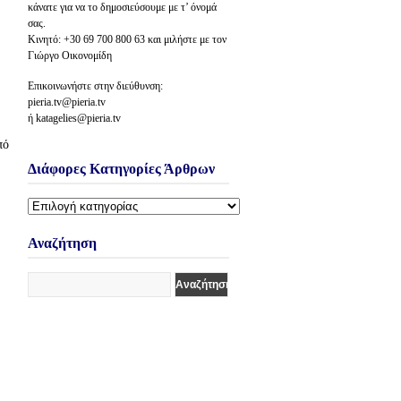
κάνατε για να το δημοσιεύσουμε με τ’ όνομά
σας.
Κινητό: +30 69 700 800 63 και μιλήστε με τον
Γιώργο Οικονομίδη
Επικοινωνήστε στην διεύθυνση:
pieria.tv@pieria.tv
ή katagelies@pieria.tv
πό
Διάφορες Κατηγορίες Άρθρων
Διάφορες
Κατηγορίες
Άρθρων
Αναζήτηση