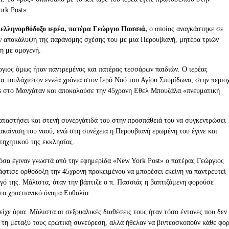
rk Post».
ν ελληνορθόδοξο ιερέα, πατέρα Γεώργιο Πασσιά,
ο οποίος αναγκάστηκε σε
ν αποκάλυψη της παράνομης σχέσης του με μια Περουβιανή, μητέρα τριών
η με ομογενή.
ργιος όμως ήταν παντρεμένος και πατέρας τεσσάρων παιδιών. Ο ιερέας
αι τουλάχιστον εννέα χρόνια στον Ιερό Ναό του Αγίου Σπυρίδωνα, στην περιο
s στο Μανχάταν και αποκαλούσε την 45χρονη Εθελ Μπουζάλα «πνευματική
καταστήσει και στενή συνεργάτιδά του στην προσπάθειά του να συγκεντρώσει
ακαίνιση του ναού, ενώ στη συνέχεια η Περουβιανή ερωμένη του έγινε και
τηχητικού της εκκλησίας.
όσα έγιναν γνωστά από την εφημερίδα «New York Post» ο πατέρας Γεώργιος
άφτισε ορθόδοξη την 45χρονη προκειμένου να μπορέσει εκείνη να παντρευτεί
γό της. Μάλιστα, όταν την βάπτιζε ο π. Πασσιάς η βαπτιζόμενη φορούσε
 το χριστιανικό όνομα Ευθαλία.
είχε όρια. Μάλιστα οι σεξουαλικές διαθέσεις τους ήταν τόσο έντονες που δεν
 τη μεταξύ τους ερωτική συνεύρεση, αλλά ήθελαν να βιντεοσκοπούν κάθε φο