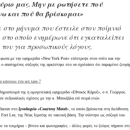
ύριο μας. Μην με ρωτήσετε πού
ω και πού θα βρίσκομαι»
 στο μήνυμα που έστειλε στον ποίμνιό
ι στο οποίο ενημέρωνε ότι εγκαταλείπει
η του για προσωπικούς λόγους.
φωνα με την εφημερίδα «New York Post» επέστρεψε στον σπίτι και την
ώ ο απατημένος σύζυγός της αρκέστηκε στο να σχολιάσει ότι παραμένει ζευγά
δημοσίευμά της η ομογενειακή εφημερίδα «Εθνικός Κήρυξ», ο π. Γεώργιος
σε σεξουαλικές σχέσεις με την κ. Μπουζάλα επί σειρά ετών.
βαιναν στο
ξενοδοχείο «Courtesy Motel
», το οποίο βρίσκεται στη διεύθυνση
 Fort Lee, της Νέας Ιερσέης σε τακτική βάση. Την σύστηνε ως σύζυγό του.
 τα τεκμήρια – βίντεο και φωτογραφίες – άλλες φορές το ζεύγος πήγαινε στ