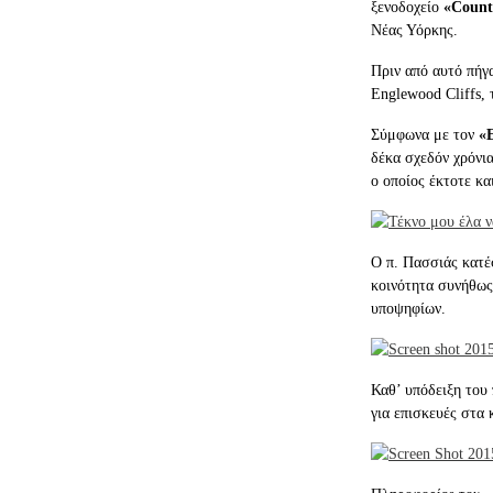
ξενοδοχείο
«Count
Νέας Υόρκης.
Πριν από αυτό πήγα
Englewood Cliffs, 
Σύμφωνα με τον
«Ε
δέκα σχεδόν χρόνια
ο οποίος έκτοτε κα
Ο π. Πασσιάς κατέ
κοινότητα συνήθως
υποψηφίων.
Καθ’ υπόδειξη του
για επισκευές στα κ