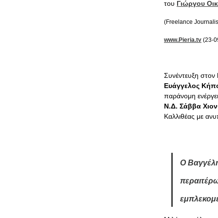
του
Γιώργου Οι
(Freelance Journali
www.Pieria.tv
(23-0
Συνέντευξη στον
Ευάγγελος Κήπ
παράνομη ενέργε
Ν.Δ. Σάββα Χιον
Καλλιθέας με ανυ
Ο Βαγγέλης
περαιτέρω
εμπλεκομέ