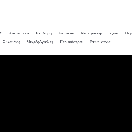
Σ
Αστυνομικά
Επιστήμη
Κοινωνία
Ντοκιμαντέρ
Υγεία
Περ
Συναυλίες
Μικρές Αγγελίες
Περισσότερα:
Επικοινωνία