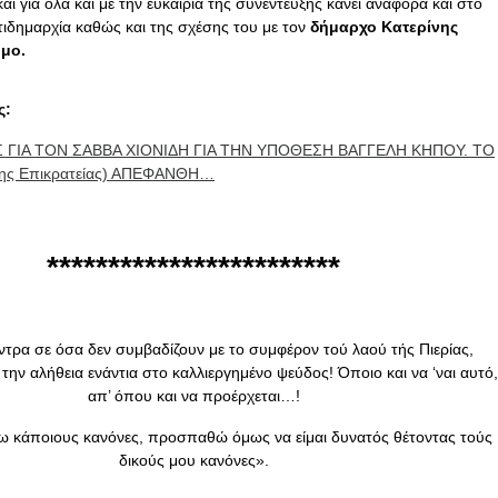
και για όλα και με την ευκαιρία της συνέντευξης κάνει αναφορά και στο
τιδημαρχία καθώς και της σχέσης του με τον
δήμαρχο Κατερίνης
μο.
ς:
 ΓΙΑ ΤΟΝ ΣΑΒΒΑ ΧΙΟΝΙΔΗ ΓΙΑ ΤΗΝ ΥΠΟΘΕΣΗ ΒΑΓΓΕΛΗ ΚΗΠΟΥ. ΤΟ
 της Επικρατείας) ΑΠΕΦΑΝΘΗ…
************************
ντρα σε όσα δεν συμβαδίζουν με το συμφέρον τού λαού τής Πιερίας,
την αλήθεια ενάντια στο καλλιεργημένο ψεύδος! Όποιο και να ‘ναι αυτό,
απ’ όπου και να προέρχεται…!
ω κάποιους κανόνες, προσπαθώ όμως να είμαι δυνατός θέτοντας τούς
δικούς μου κανόνες».