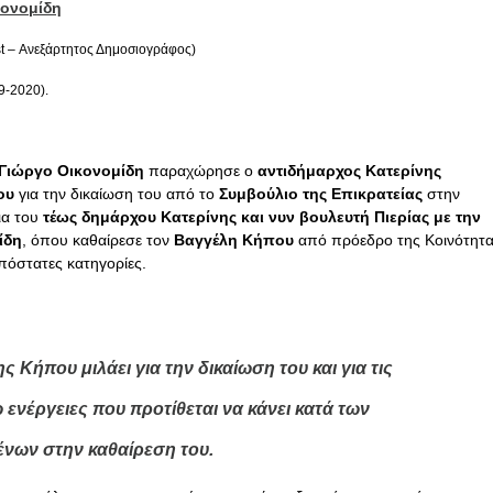
κονομίδη
st – Ανεξάρτητος Δημοσιογράφος)
9-2020).
Γιώργο Οικονομίδη
παραχώρησε ο
αντιδήμαρχος Κατερίνης
ου
για την δικαίωση του από το
Συμβούλιο της Επικρατείας
στην
ια του
τέως δημάρχου Κατερίνης και νυν βουλευτή Πιερίας με την
ίδη
, όπου καθαίρεσε τον
Βαγγέλη Κήπου
από πρόεδρο της Κοινότητ
πόστατες κατηγορίες.
 Κήπου μιλάει για την δικαίωση του και για τις
 ενέργειες που προτίθεται να κάνει κατά των
νων στην καθαίρεση του.