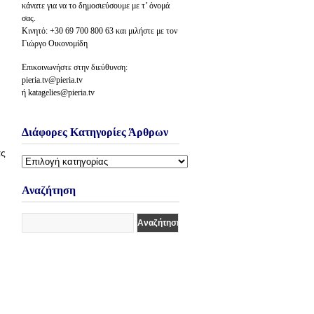
κάνατε για να το δημοσιεύσουμε με τ’ όνομά
σας.
Κινητό: +30 69 700 800 63 και μιλήστε με τον
Γιώργο Οικονομίδη
Επικοινωνήστε στην διεύθυνση:
pieria.tv@pieria.tv
ή katagelies@pieria.tv
Διάφορες Κατηγορίες Άρθρων
ας
Διάφορες
Κατηγορίες
Άρθρων
Αναζήτηση