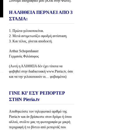
Σύντομο Βιογραφικό μου [Κλίκ στην Φώτο].
Η ΑΛΗΘΕΙΑ ΠΕΡΝΑΕΙ ΑΠΟ 3
ΣΤΑΔΙΑ:
1. Πρώτα γελοιοποιείται.
2. Μετά αντιμετωπίζει σφοδρή αντίσταση.
3. Και τέλος, γίνεται αποδεκτή.
Arthur Schopenhauer
Γερμανός Φιλόσοφος
(Αυτή η ΑΛΗΘΕΙΑ δέν έχει τίποτα να
φοβηθεί στην διαδικτυακή www.Pieria.tv, όσο
και να την γελοιοποιούν οι… φοβισμένοι)
ΓΙΝΕ ΚΙ’ ΕΣΥ ΡΕΠΟΡΤΕΡ
ΣΤΗΝ Pieria.tv
Αποθηκεύστε τον τηλεφωνικό αριθμό της
Pieria.tv και άν βρίσκεστε στον δρόμο ή όπου
αλλού, στείλτε μας τη φωτογραφία με μικρή
περιγραφή ή το βίντεο από ρεπορτάζ που