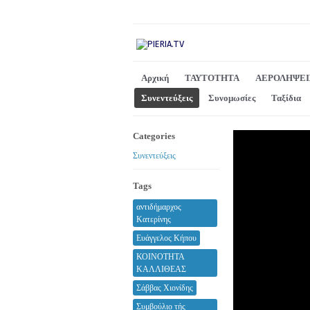
Αρχική
ΤΑΥΤΟΤΗΤΑ
ΑΕΡΟΛΗΨΕΙ
Συνεντεύξεις
Συνομωσίες
Ταξίδια
Categories
Συνεντεύξεις
Tags
αντιδήμαρχος
Κατερίνης
Ευάγγελος Κήπου
ΚΟΙΝΟΤΗΤΑ
ΚΑΛΛΙΘΕΑΣ
Σάββας Χιονίδης
Συμβούλιο τής