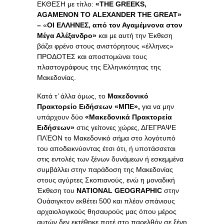
ΕΚΘΕΣΗ με τίτλο:
«
THE
GREEKS
,
AGAMENON
TO
ALEXANDER
THE
GREAT
»
–
«
ΟΙ ΕΛΛΗΝΕΣ, από τον Αγαμέμνονα στον
Μέγα Αλέξανδρο»
και με αυτή την Έκθεση
βάζει φρένο στους ανιστόρητους «έλληνες»
ΠΡΟΔΟΤΕΣ και αποστομώνει τους
πλαστογράφους της Ελληνικότητας της
Μακεδονίας.
Κατά τ’ άλλα όμως, το
Μακεδονικό
Πρακτορείο Ειδήσεων
«ΜΠΕ»,
για να μην
υπάρχουν δύο
«Μακεδονικά Πρακτορεία
Ειδήσεων»
στις γείτονες χώρες, ΔΙΈΓΡΑΨΕ
ΠΛΈΟΝ το Μακεδονικό σήμα στο λογότυπό
του αποδεικνύοντας έτσι ότι, ή υποτάσσεται
στις εντολές των ξένων δυνάμεων ή εσκεμμένα
συμβάλλει στην παράδοση της Μακεδονίας
στους αγύρτες Σκοπιανούς, ενώ η μοναδική
Έκθεση του
NATIONAL GEOGRAPHIC
στην
Ουάσιγκτον εκθέτει 500 και πλέον σπάνιους
αρχαιολογικούς θησαυρούς μας όπου μέρος
αυτών δεν εκτέθηκε ποτέ στο παρελθόν σε ξένη