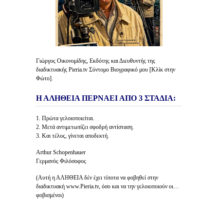
Γιώργος Οικονομίδης, Εκδότης και Διευθυντής της
διαδικτυακής Pieria.tv Σύντομο Βιογραφικό μου [Κλίκ στην
Φώτο].
Η ΑΛΗΘΕΙΑ ΠΕΡΝΑΕΙ ΑΠΟ 3 ΣΤΑΔΙΑ:
1. Πρώτα γελοιοποιείται.
2. Μετά αντιμετωπίζει σφοδρή αντίσταση.
3. Και τέλος, γίνεται αποδεκτή.
Arthur Schopenhauer
Γερμανός Φιλόσοφος
(Αυτή η ΑΛΗΘΕΙΑ δέν έχει τίποτα να φοβηθεί στην
διαδικτυακή www.Pieria.tv, όσο και να την γελοιοποιούν οι…
φοβισμένοι)