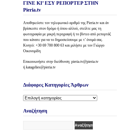
ΓΙΝΕ ΚΙ’ ΕΣΥ ΡΕΠΟΡΤΕΡ ΣΤΗΝ
Pieria.tv
Αποθηκεύστε τον τηλεφωνικό αριθμό της Pieria.tv και άν
βρίσκεστε στον δρόμο ή όπου αλλού, στείλτε μας τη
φωτογραφία με μικρή περιγραφή ή το βίντεο από ρεπορτάζ
που κάνατε για να το δημοσιεύσουμε με τ’ όνομά σας.
Κινητό: +30 69 700 800 63 και μιλήστε με τον Γιώργο
Οικονομίδη
Επικοινωνήστε στην διεύθυνση: pieria.tv@pieria.tv
ή katagelies@pieria.tv
Διάφορες Κατηγορίες Άρθρων
Διάφορες
Κατηγορίες
Άρθρων
Αναζήτηση