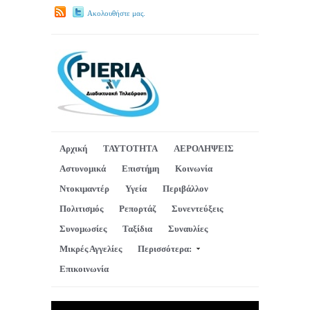
Ακολουθήστε μας.
Αρχική
ΤΑΥΤΟΤΗΤΑ
ΑΕΡΟΛΗΨΕΙΣ
Αστυνομικά
Επιστήμη
Κοινωνία
Ντοκιμαντέρ
Υγεία
Περιβάλλον
Πολιτισμός
Ρεπορτάζ
Συνεντεύξεις
Συνομωσίες
Ταξίδια
Συναυλίες
Μικρές Αγγελίες
Περισσότερα:
Επικοινωνία