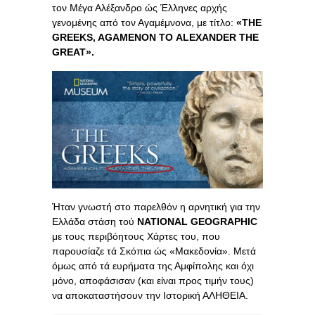
τον Μέγα Αλέξανδρο ώς Έλληνες αρχής
γενομένης από τον Αγαμέμνονα, με τίτλο:
«
THE
GREEKS
,
AGAMENON
TO
ALEXANDER
THE
GREAT
».
Ήταν γνωστή στο παρελθόν η αρνητική για την
Ελλάδα στάση τού
NATIONAL GEOGRAPHIC
με τους περιβόητους Χάρτες του, που
παρουσίαζε τά Σκόπια ώς «Μακεδονία». Μετά
όμως από τά ευρήματα της Αμφίπολης και όχι
μόνο, αποφάσισαν (και είναι προς τιμήν τους)
να αποκαταστήσουν την Ιστορική ΑΛΗΘΕΙΑ.