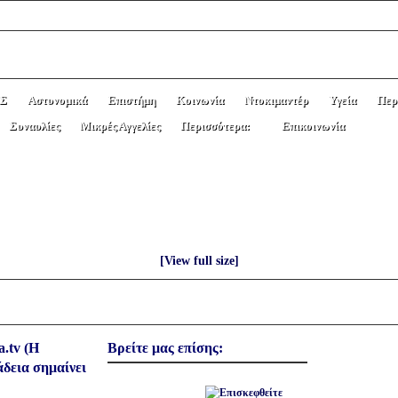
Σ
Αστυνομικά
Επιστήμη
Κοινωνία
Ντοκιμαντέρ
Υγεία
Περ
Συναυλίες
Μικρές Αγγελίες
Περισσότερα:
Επικοινωνία
Ο ΝΕΟ Δ.Σ. ΤΟΥ ΑΘΛΗΤΙΚΟΥ ΜΟΡΦΩ
».
[View full size]
a.tv (Η
Βρείτε μας επίσης:
άδεια σημαίνει