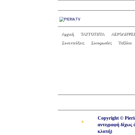
Αρχική
ΤΑΥΤΟΤΗΤΑ
ΑΕΡΟΛΗΨΕΙ
Συνεντεύξεις
Συνομωσίες
Ταξίδια
ΑΛΩΝΙΑ ΠΙΕΡΙΑΣ: Τ
«ΔΙΓΕΝΗΣ ΑΛΩΝΙΩΝ
← Previous picture
Copyright © Pieri
αντιγραφή δίχως 
κλοπή)