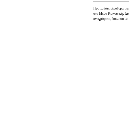
Προτιμήστε ελεύθερα 
στα Μέσα Κοινωνικής Δι
αντιγράφετε, έστω και με