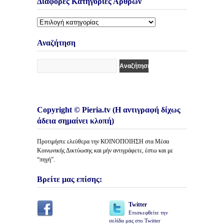
Διάφορες Κατηγορίες Άρθρων
Διάφορες
Κατηγορίες
Άρθρων
Αναζήτηση
Copyright © Pieria.tv (Η αντιγραφή δίχως
άδεια σημαίνει κλοπή)
Προτιμήστε ελεύθερα την ΚΟΙΝΟΠΟΙΗΣΗ στα Μέσα
Κοινωνικής Δικτύωσης και μήν αντιγράφετε, έστω και με
“πηγή”.
Βρείτε μας επίσης:
Twitter
Επισκεφθείτε την
σελίδα μας στο Twitter