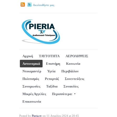
Ακολουθήστε μας.
Αρχική
ΤΑΥΤΟΤΗΤΑ
ΑΕΡΟΛΗΨΕΙΣ
Αστυνομικά
Επιστήμη
Κοινωνία
Ντοκιμαντέρ
Υγεία
Περιβάλλον
Πολιτισμός
Ρεπορτάζ
Συνεντεύξεις
Συνομωσίες
Ταξίδια
Συναυλίες
Μικρές Αγγελίες
Περισσότερα:
Επικοινωνία
Posted by
Pieria.tv
on 11 Απριλίου 2024 at 20:45