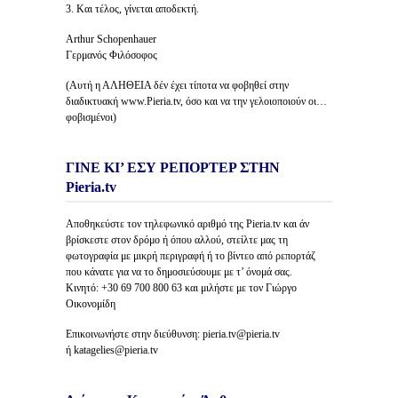
3. Και τέλος, γίνεται αποδεκτή.
Arthur Schopenhauer
Γερμανός Φιλόσοφος
(Αυτή η ΑΛΗΘΕΙΑ δέν έχει τίποτα να φοβηθεί στην
διαδικτυακή www.Pieria.tv, όσο και να την γελοιοποιούν οι…
φοβισμένοι)
ΓΙΝΕ ΚΙ’ ΕΣΥ ΡΕΠΟΡΤΕΡ ΣΤΗΝ
Pieria.tv
Αποθηκεύστε τον τηλεφωνικό αριθμό της Pieria.tv και άν
βρίσκεστε στον δρόμο ή όπου αλλού, στείλτε μας τη
φωτογραφία με μικρή περιγραφή ή το βίντεο από ρεπορτάζ
που κάνατε για να το δημοσιεύσουμε με τ’ όνομά σας.
Κινητό: +30 69 700 800 63 και μιλήστε με τον Γιώργο
Οικονομίδη
Επικοινωνήστε στην διεύθυνση: pieria.tv@pieria.tv
ή katagelies@pieria.tv