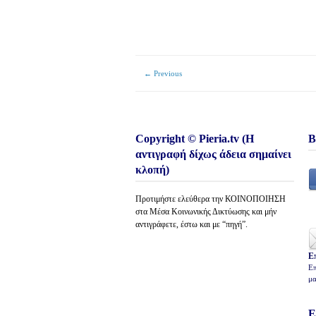
← Previous
Copyright © Pieria.tv (Η
Β
αντιγραφή δίχως άδεια σημαίνει
κλοπή)
Προτιμήστε ελεύθερα την ΚΟΙΝΟΠΟΙΗΣΗ
στα Μέσα Κοινωνικής Δικτύωσης και μήν
αντιγράφετε, έστω και με “πηγή”.
Ε
Επ
μα
Ε