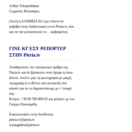
Arthur Schopenhauer
Γερμανός Φιλόσοφος
(Αυτή η ΑΛΗΘΕΙΑ δέν έχει τίποτα να
φοβηθεί στην διαδικτυακή www.Pieria.tv, όσο
και να την γελοιοποιούν οι… φοβισμένοι)
ΓΙΝΕ ΚΙ’ ΕΣΥ ΡΕΠΟΡΤΕΡ
ΣΤΗΝ Pieria.tv
Αποθηκεύστε τον τηλεφωνικό αριθμό της
Pieria.tv και άν βρίσκεστε στον δρόμο ή όπου
αλλού, στείλτε μας τη φωτογραφία με μικρή
περιγραφή ή το βίντεο από ρεπορτάζ που
κάνατε για να το δημοσιεύσουμε με τ’ όνομά
σας.
Κινητό: +30 69 700 800 63 και μιλήστε με τον
Γιώργο Οικονομίδη
Επικοινωνήστε στην διεύθυνση:
pieria.tv@pieria.tv
ή katagelies@pieria.tv