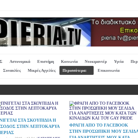
Σ
Αστυνομικά
Επιστήμη
Κοινωνία
Ντοκιμαντέρ
Υγεία
Περ
Συναυλίες
Μικρές Αγγελίες
Περισσότερα:
Επικοινωνία
ΝΙΓΕΤΑΙ ΣΤΑ ΣΚΟΥΠΙΔΙΑ Η
ΦΡΑΓΗ ΑΠΟ ΤΟ FACEBOOK
ΙΣΟΔΟΣ ΣΤΗΝ ΛΕΠΤΟΚΑΡΥΑ
ΣΤΗΝ ΠΡΟΣΩΠΙΚΗ ΜΟΥ ΣΕΛΙΔ
ΙΕΡΙΑΣ
ΓΙΑ ΑΝΑΡΤΗΣΕΙΣ ΜΟΥ ΚΑΤΑ