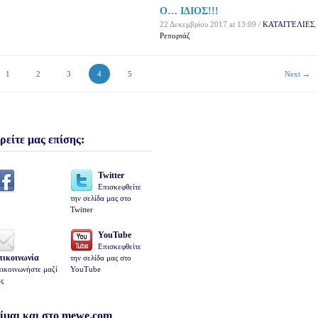
Ο… ΙΔΙΟΣ!!!
22 Δεκεμβρίου 2017 at 13:09 /
ΚΑΤΑΓΓΕΛΙΕΣ
,
Ρεπορτάζ
1
2
3
4
5
Next →
ρείτε μας επίσης:
Twitter
Επισκεφθείτε
την σελίδα μας στο
Twitter
YouTube
Επισκεφθείτε
πικοινωνία
την σελίδα μας στο
ικοινωνήστε μαζί
YouTube
ς
ίμαι και στο mewe.com