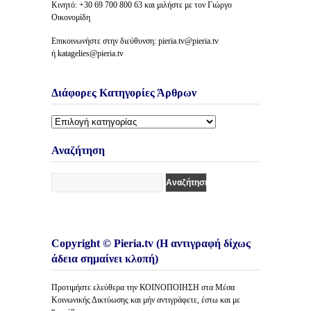
Κινητό: +30 69 700 800 63 και μιλήστε με τον Γιώργο
Οικονομίδη
Επικοινωνήστε στην διεύθυνση: pieria.tv@pieria.tv
ή katagelies@pieria.tv
Διάφορες Κατηγορίες Άρθρων
Διάφορες
Κατηγορίες
Άρθρων
Αναζήτηση
Copyright © Pieria.tv (Η αντιγραφή δίχως
άδεια σημαίνει κλοπή)
Προτιμήστε ελεύθερα την ΚΟΙΝΟΠΟΙΗΣΗ στα Μέσα
Κοινωνικής Δικτύωσης και μήν αντιγράφετε, έστω και με