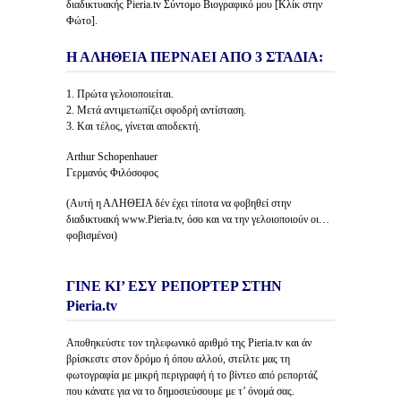
διαδικτυακής Pieria.tv Σύντομο Βιογραφικό μου [Κλίκ στην
Φώτο].
Η ΑΛΗΘΕΙΑ ΠΕΡΝΑΕΙ ΑΠΟ 3 ΣΤΑΔΙΑ:
1. Πρώτα γελοιοποιείται.
2. Μετά αντιμετωπίζει σφοδρή αντίσταση.
3. Και τέλος, γίνεται αποδεκτή.
Arthur Schopenhauer
Γερμανός Φιλόσοφος
(Αυτή η ΑΛΗΘΕΙΑ δέν έχει τίποτα να φοβηθεί στην
διαδικτυακή www.Pieria.tv, όσο και να την γελοιοποιούν οι…
φοβισμένοι)
ΓΙΝΕ ΚΙ’ ΕΣΥ ΡΕΠΟΡΤΕΡ ΣΤΗΝ
Pieria.tv
Αποθηκεύστε τον τηλεφωνικό αριθμό της Pieria.tv και άν
βρίσκεστε στον δρόμο ή όπου αλλού, στείλτε μας τη
φωτογραφία με μικρή περιγραφή ή το βίντεο από ρεπορτάζ
που κάνατε για να το δημοσιεύσουμε με τ’ όνομά σας.