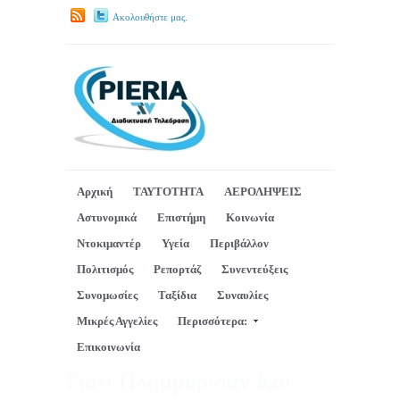
Ακολουθήστε μας.
Αρχική
ΤΑΥΤΟΤΗΤΑ
ΑΕΡΟΛΗΨΕΙΣ
Αστυνομικά
Επιστήμη
Κοινωνία
Ντοκιμαντέρ
Υγεία
Περιβάλλον
Πολιτισμός
Ρεπορτάζ
Συνεντεύξεις
Συνομωσίες
Ταξίδια
Συναυλίες
Μικρές Αγγελίες
Περισσότερα:
Επικοινωνία
Γιατί Πλημμύρισαν Και