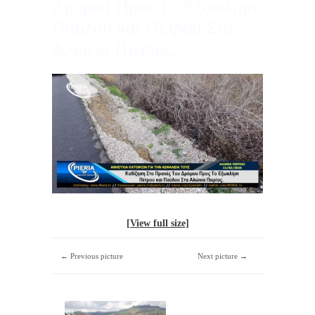
Δρόμου Προς Το Εξωκλήσι
Παύλου και Πέτρου Στα
Αλώνια Πιερίας.
[View full size]
← Previous picture
Next picture →