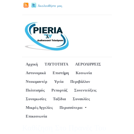
Ακολουθήστε μας.
Αρχική
ΤΑΥΤΟΤΗΤΑ
ΑΕΡΟΛΗΨΕΙΣ
Αστυνομικά
Επιστήμη
Κοινωνία
Ντοκιμαντέρ
Υγεία
Περιβάλλον
Πολιτισμός
Ρεπορτάζ
Συνεντεύξεις
Συνομωσίες
Ταξίδια
Συναυλίες
Μικρές Αγγελίες
Περισσότερα:
Επικοινωνία
Καθίζηση Στο Πρανές Του