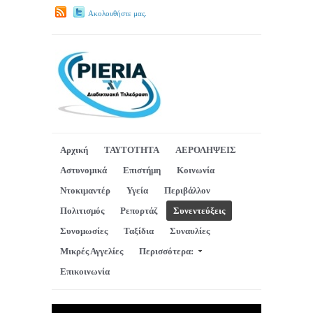
Ακολουθήστε μας.
Αρχική
ΤΑΥΤΟΤΗΤΑ
ΑΕΡΟΛΗΨΕΙΣ
Αστυνομικά
Επιστήμη
Κοινωνία
Ντοκιμαντέρ
Υγεία
Περιβάλλον
Πολιτισμός
Ρεπορτάζ
Συνεντεύξεις
Συνομωσίες
Ταξίδια
Συναυλίες
Μικρές Αγγελίες
Περισσότερα:
Επικοινωνία