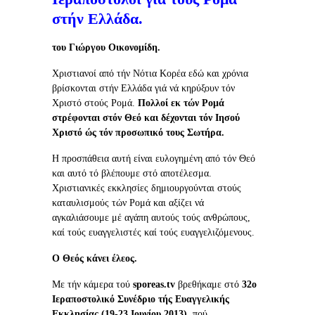
στήν Ελλάδα.
του Γιώργου Οικονομίδη.
Χριστιανοί από τήν Νότια Κορέα εδώ και χρόνια
βρίσκονται στήν Ελλάδα γιά νά κηρύξουν τόν
Χριστό στούς Ρομά.
Πολλοί εκ τών Ρομά
στρέφονται στόν Θεό και δέχονται τόν Ιησού
Χριστό ώς τόν προσωπικό τους Σωτήρα.
Η προσπάθεια αυτή είναι ευλογημένη από τόν Θεό
και αυτό τό βλέπουμε στό αποτέλεσμα.
Χριστιανικές εκκλησίες δημιουργούνται στούς
καταυλισμούς τών Ρομά και αξίζει νά
αγκαλιάσουμε μέ αγάπη αυτούς τούς ανθρώπους,
καί τούς ευαγγελιστές καί τούς ευαγγελιζόμενους.
Ο Θεός κάνει έλεος.
Με τήν κάμερα τού
sporeas
.
tv
βρεθήκαμε στό
32ο
Ιεραποστολικό Συνέδριο τής Ευαγγελικής
Εκκλησίας (19-23 Ιουνίου 2013),
πού