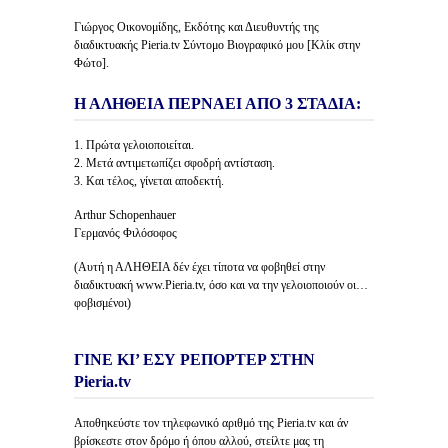
Γιώργος Οικονομίδης, Εκδότης και Διευθυντής της
διαδικτυακής Pieria.tv Σύντομο Βιογραφικό μου [Κλίκ στην
Φώτο].
Η ΑΛΗΘΕΙΑ ΠΕΡΝΑΕΙ ΑΠΟ 3 ΣΤΑΔΙΑ:
1. Πρώτα γελοιοποιείται.
2. Μετά αντιμετωπίζει σφοδρή αντίσταση.
3. Και τέλος, γίνεται αποδεκτή.
Arthur Schopenhauer
Γερμανός Φιλόσοφος
(Αυτή η ΑΛΗΘΕΙΑ δέν έχει τίποτα να φοβηθεί στην
διαδικτυακή www.Pieria.tv, όσο και να την γελοιοποιούν οι…
φοβισμένοι)
ΓΙΝΕ ΚΙ’ ΕΣΥ ΡΕΠΟΡΤΕΡ ΣΤΗΝ
Pieria.tv
Αποθηκεύστε τον τηλεφωνικό αριθμό της Pieria.tv και άν
βρίσκεστε στον δρόμο ή όπου αλλού, στείλτε μας τη