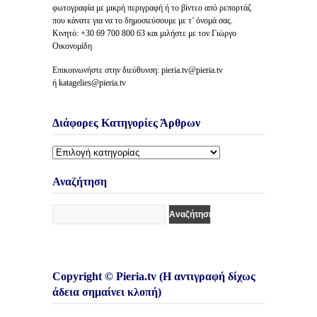
φωτογραφία με μικρή περιγραφή ή το βίντεο από ρεπορτάζ
που κάνατε για να το δημοσιεύσουμε με τ’ όνομά σας.
Κινητό: +30 69 700 800 63 και μιλήστε με τον Γιώργο
Οικονομίδη
Επικοινωνήστε στην διεύθυνση: pieria.tv@pieria.tv
ή katagelies@pieria.tv
Διάφορες Κατηγορίες Άρθρων
Διάφορες
Κατηγορίες
Άρθρων
Αναζήτηση
Copyright © Pieria.tv (Η αντιγραφή δίχως
άδεια σημαίνει κλοπή)