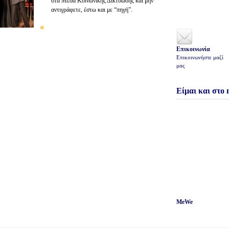
στα Μέσα Κοινωνικής Δικτύωσης και μήν
αντιγράφετε, έστω και με “πηγή”.
Επικοινωνία
Επικοινωνήστε μαζί
μας
Είμαι και στο
MeWe