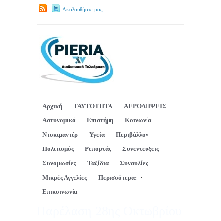
Ακολουθήστε μας.
Αρχική
ΤΑΥΤΟΤΗΤΑ
ΑΕΡΟΛΗΨΕΙΣ
Αστυνομικά
Επιστήμη
Κοινωνία
Ντοκιμαντέρ
Υγεία
Περιβάλλον
Πολιτισμός
Ρεπορτάζ
Συνεντεύξεις
Συνομωσίες
Ταξίδια
Συναυλίες
Μικρές Αγγελίες
Περισσότερα:
Επικοινωνία
Παρέλαση 28ης Οκτωβρίου