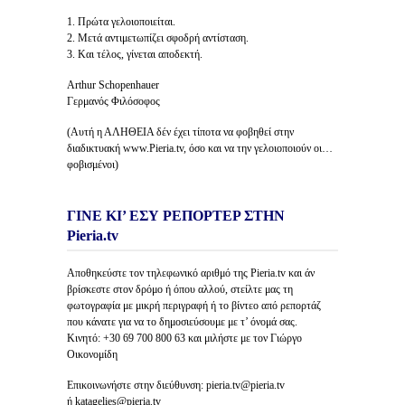
1. Πρώτα γελοιοποιείται.
2. Μετά αντιμετωπίζει σφοδρή αντίσταση.
3. Και τέλος, γίνεται αποδεκτή.
Arthur Schopenhauer
Γερμανός Φιλόσοφος
(Αυτή η ΑΛΗΘΕΙΑ δέν έχει τίποτα να φοβηθεί στην
διαδικτυακή www.Pieria.tv, όσο και να την γελοιοποιούν οι…
φοβισμένοι)
ΓΙΝΕ ΚΙ’ ΕΣΥ ΡΕΠΟΡΤΕΡ ΣΤΗΝ
Pieria.tv
Αποθηκεύστε τον τηλεφωνικό αριθμό της Pieria.tv και άν
βρίσκεστε στον δρόμο ή όπου αλλού, στείλτε μας τη
φωτογραφία με μικρή περιγραφή ή το βίντεο από ρεπορτάζ
που κάνατε για να το δημοσιεύσουμε με τ’ όνομά σας.
Κινητό: +30 69 700 800 63 και μιλήστε με τον Γιώργο
Οικονομίδη
Επικοινωνήστε στην διεύθυνση: pieria.tv@pieria.tv
ή katagelies@pieria.tv