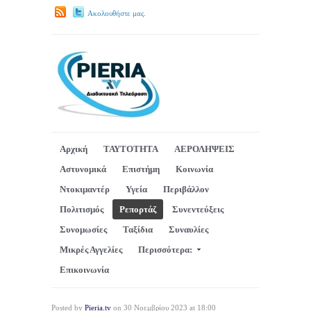
Ακολουθήστε μας.
Αρχική
ΤΑΥΤΟΤΗΤΑ
ΑΕΡΟΛΗΨΕΙΣ
Αστυνομικά
Επιστήμη
Κοινωνία
Ντοκιμαντέρ
Υγεία
Περιβάλλον
Πολιτισμός
Ρεπορτάζ
Συνεντεύξεις
Συνομωσίες
Ταξίδια
Συναυλίες
Μικρές Αγγελίες
Περισσότερα:
Επικοινωνία
Posted by
Pieria.tv
on 30 Νοεμβρίου 2023 at 18:00