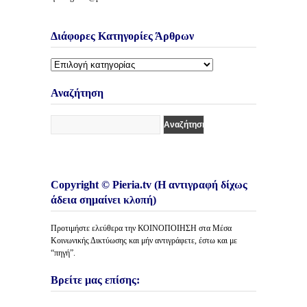
Διάφορες Κατηγορίες Άρθρων
Διάφορες
Κατηγορίες
Άρθρων
Αναζήτηση
Copyright © Pieria.tv (Η αντιγραφή δίχως
άδεια σημαίνει κλοπή)
Προτιμήστε ελεύθερα την ΚΟΙΝΟΠΟΙΗΣΗ στα Μέσα
Κοινωνικής Δικτύωσης και μήν αντιγράφετε, έστω και με
“πηγή”.
Βρείτε μας επίσης: