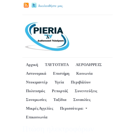
Ακολουθήστε μας.
Αρχική
ΤΑΥΤΟΤΗΤΑ
ΑΕΡΟΛΗΨΕΙΣ
Αστυνομικά
Επιστήμη
Κοινωνία
Ντοκιμαντέρ
Υγεία
Περιβάλλον
Πολιτισμός
Ρεπορτάζ
Συνεντεύξεις
Συνομωσίες
Ταξίδια
Συναυλίες
Μικρές Αγγελίες
Περισσότερα:
Επικοινωνία
Πτώση ηλεκτροφόρων