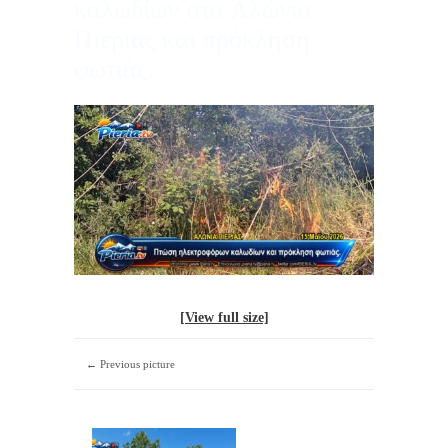
καλωδίων στα Αλώνια
Πιερίας και πρόκληση
φωτιάς.
[View full size]
← Previous picture