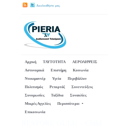
Ακολουθήστε μας.
Αρχική
ΤΑΥΤΟΤΗΤΑ
ΑΕΡΟΛΗΨΕΙΣ
Αστυνομικά
Επιστήμη
Κοινωνία
Ντοκιμαντέρ
Υγεία
Περιβάλλον
Πολιτισμός
Ρεπορτάζ
Συνεντεύξεις
Συνομωσίες
Ταξίδια
Συναυλίες
Μικρές Αγγελίες
Περισσότερα:
Επικοινωνία
RESTORE GULU – Child