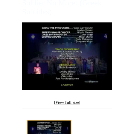
Soldier No More. (Greek
Subtitles)
[View full size]