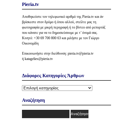
Pieria.tv
Αποθηκεύστε τον τηλεφωνικό αριθμό της Pieria.tv και άν
βρίσκεστε στον δρόμο ή όπου αλλού, στείλτε μας τη
φωτογραφία με μικρή περιγραφή ή το βίντεο από ρεπορτάζ
που κάνατε για να το δημοσιεύσουμε με τ’ όνομά σας.
Κινητό: +30 69 700 800 63 και μιλήστε με τον Γιώργο
Οικονομίδη
Επικοινωνήστε στην διεύθυνση: pieria.tv@pieria.tv
ή katagelies@pieria.tv
Διάφορες Κατηγορίες Άρθρων
Διάφορες
Κατηγορίες
Άρθρων
Αναζήτηση