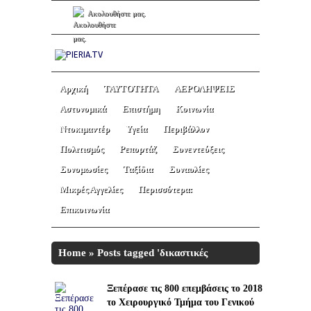
Ακολουθήστε μας.
Αρχική
ΤΑΥΤΟΤΗΤΑ
ΑΕΡΟΛΗΨΕΙΣ
Αστυνομικά
Επιστήμη
Κοινωνία
Ντοκιμαντέρ
Υγεία
Περιβάλλον
Πολιτισμός
Ρεπορτάζ
Συνεντεύξεις
Συνομωσίες
Ταξίδια
Συναυλίες
Μικρές Αγγελίες
Περισσότερα:
Επικοινωνία
Home
»
Posts tagged 'δικαστικές
αίθουσες'
Ξεπέρασε τις 800 επεμβάσεις το 2018
το Χειρουργικό Τμήμα του Γενικού