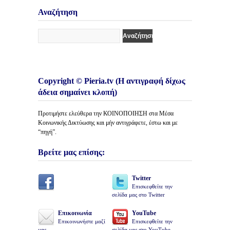
Άρθρων
Αναζήτηση
Copyright © Pieria.tv (Η αντιγραφή δίχως
άδεια σημαίνει κλοπή)
Προτιμήστε ελεύθερα την ΚΟΙΝΟΠΟΙΗΣΗ στα Μέσα
Κοινωνικής Δικτύωσης και μήν αντιγράφετε, έστω και με
“πηγή”.
Βρείτε μας επίσης:
Twitter
Επισκεφθείτε την
σελίδα μας στο Twitter
Επικοινωνία
YouTube
Επικοινωνήστε μαζί
Επισκεφθείτε την
μας
σελίδα μας στο YouTube