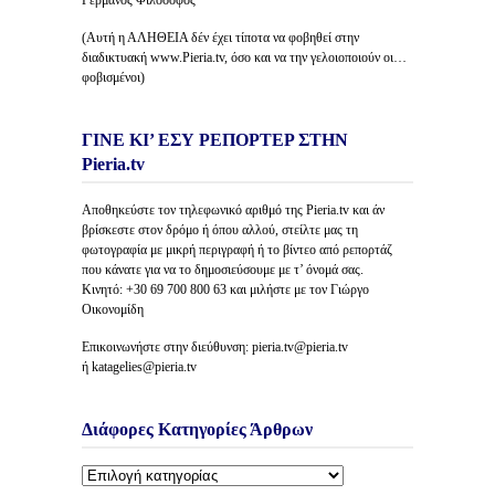
Γερμανός Φιλόσοφος
(Αυτή η ΑΛΗΘΕΙΑ δέν έχει τίποτα να φοβηθεί στην
διαδικτυακή www.Pieria.tv, όσο και να την γελοιοποιούν οι…
φοβισμένοι)
ΓΙΝΕ ΚΙ’ ΕΣΥ ΡΕΠΟΡΤΕΡ ΣΤΗΝ
Pieria.tv
Αποθηκεύστε τον τηλεφωνικό αριθμό της Pieria.tv και άν
βρίσκεστε στον δρόμο ή όπου αλλού, στείλτε μας τη
φωτογραφία με μικρή περιγραφή ή το βίντεο από ρεπορτάζ
που κάνατε για να το δημοσιεύσουμε με τ’ όνομά σας.
Κινητό: +30 69 700 800 63 και μιλήστε με τον Γιώργο
Οικονομίδη
Επικοινωνήστε στην διεύθυνση: pieria.tv@pieria.tv
ή katagelies@pieria.tv
Διάφορες Κατηγορίες Άρθρων
Διάφορες
Κατηγορίες