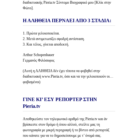
διαδικτυακής Pieria.tv Σύντομο Βιογραφικό μου [Κλίκ στην
Φώτο].
Η ΑΛΗΘΕΙΑ ΠΕΡΝΑΕΙ ΑΠΟ 3 ΣΤΑΔΙΑ:
1. Πρώτα γελοιοποιείται.
2. Μετά αντιμετωπίζει σφοδρή αντίσταση.
3. Και τέλος, γίνεται αποδεκτή.
Arthur Schopenhauer
Γερμανός Φιλόσοφος
(Αυτή η ΑΛΗΘΕΙΑ δέν έχει τίποτα να φοβηθεί στην
διαδικτυακή www.Pieria.tv, όσο και να την γελοιοποιούν οι…
φοβισμένοι)
ΓΙΝΕ ΚΙ’ ΕΣΥ ΡΕΠΟΡΤΕΡ ΣΤΗΝ
Pieria.tv
Αποθηκεύστε τον τηλεφωνικό αριθμό της Pieria.tv και άν
βρίσκεστε στον δρόμο ή όπου αλλού, στείλτε μας τη
φωτογραφία με μικρή περιγραφή ή το βίντεο από ρεπορτάζ
που κάνατε για να το δημοσιεύσουμε με τ’ όνομά σας.