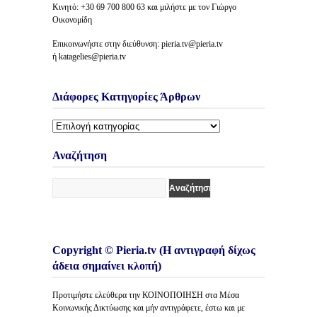
Κινητό: +30 69 700 800 63 και μιλήστε με τον Γιώργο
Οικονομίδη
Επικοινωνήστε στην διεύθυνση: pieria.tv@pieria.tv
ή katagelies@pieria.tv
Διάφορες Κατηγορίες Άρθρων
Διάφορες
Κατηγορίες
Άρθρων
Αναζήτηση
Copyright © Pieria.tv (Η αντιγραφή δίχως
άδεια σημαίνει κλοπή)
Προτιμήστε ελεύθερα την ΚΟΙΝΟΠΟΙΗΣΗ στα Μέσα
Κοινωνικής Δικτύωσης και μήν αντιγράφετε, έστω και με