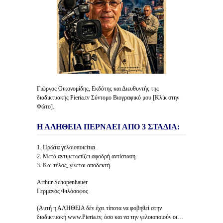
Γιώργος Οικονομίδης, Εκδότης και Διευθυντής της
διαδικτυακής Pieria.tv Σύντομο Βιογραφικό μου [Κλίκ στην
Φώτο].
Η ΑΛΗΘΕΙΑ ΠΕΡΝΑΕΙ ΑΠΟ 3 ΣΤΑΔΙΑ:
1. Πρώτα γελοιοποιείται.
2. Μετά αντιμετωπίζει σφοδρή αντίσταση.
3. Και τέλος, γίνεται αποδεκτή.
Arthur Schopenhauer
Γερμανός Φιλόσοφος
(Αυτή η ΑΛΗΘΕΙΑ δέν έχει τίποτα να φοβηθεί στην
διαδικτυακή www.Pieria.tv, όσο και να την γελοιοποιούν οι…