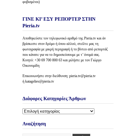
φοβισμένοι)
ΓΙΝΕ ΚΙ’ ΕΣΥ ΡΕΠΟΡΤΕΡ ΣΤΗΝ
Pieria.tv
Αποθηκεύστε τον τηλεφωνικό αριθμό της Pieria.tv και άν
βρίσκεστε στον δρόμο ή όπου αλλού, στείλτε μας τη
φωτογραφία με μικρή περιγραφή ή το βίντεο από ρεπορτάζ
που κάνατε για να το δημοσιεύσουμε με τ’ όνομά σας.
Κινητό: +30 69 700 800 63 και μιλήστε με τον Γιώργο
Οικονομίδη
Επικοινωνήστε στην διεύθυνση: pieria.tv@pieria.tv
ή katagelies@pieria.tv
Διάφορες Κατηγορίες Άρθρων
Διάφορες
Κατηγορίες
Άρθρων
Αναζήτηση