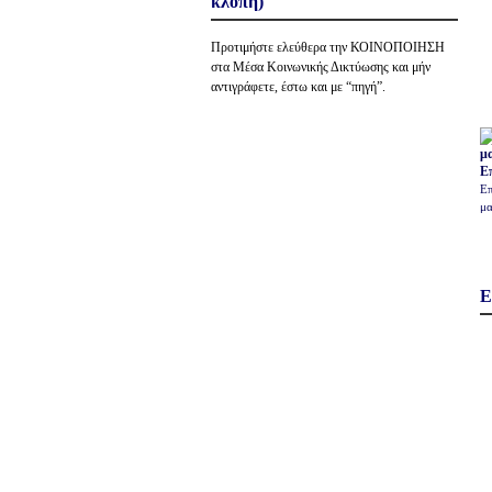
κλοπή)
Προτιμήστε ελεύθερα την ΚΟΙΝΟΠΟΙΗΣΗ
στα Μέσα Κοινωνικής Δικτύωσης και μήν
αντιγράφετε, έστω και με “πηγή”.
Ε
Επ
μα
Ε