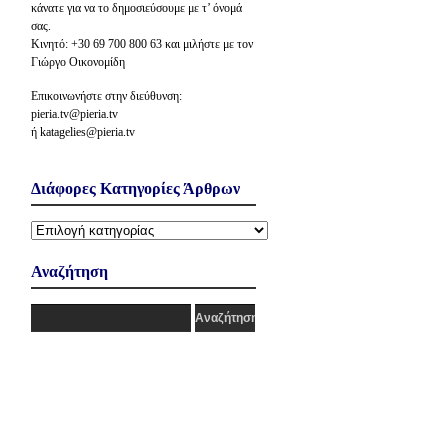
κάνατε για να το δημοσιεύσουμε με τ’ όνομά
σας.
Κινητό: +30 69 700 800 63 και μιλήστε με τον
Γιώργο Οικονομίδη
Επικοινωνήστε στην διεύθυνση:
pieria.tv@pieria.tv
ή katagelies@pieria.tv
Διάφορες Κατηγορίες Άρθρων
Διάφορες
Κατηγορίες
Άρθρων
Αναζήτηση