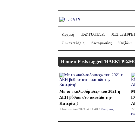
Αρχική
ΤΑΥΤΟΤΗΤΑ
ΑΕΡΟΛΗΨΕΙ
Συνεντεύξεις
Συνομωσίες
Ταξίδια
Home
»
Posts tagged 'ΗΛΕΚΤΡΙΣΜ
Με το «καλωσόρισες» του 2021 η
Μ
ΔΕΗ βύθισε στο σκοτάδι την
Ε
Κατερίνη!
Α
1 Ιανουαρίου 2021 at 01:40 /
Ρεπορτάζ
27
Επ