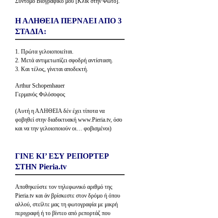
Σύντομο Βιογραφικό μου [Κλίκ στην Φώτο].
Η ΑΛΗΘΕΙΑ ΠΕΡΝΑΕΙ ΑΠΟ 3
ΣΤΑΔΙΑ:
1. Πρώτα γελοιοποιείται.
2. Μετά αντιμετωπίζει σφοδρή αντίσταση.
3. Και τέλος, γίνεται αποδεκτή.
Arthur Schopenhauer
Γερμανός Φιλόσοφος
(Αυτή η ΑΛΗΘΕΙΑ δέν έχει τίποτα να
φοβηθεί στην διαδικτυακή www.Pieria.tv, όσο
και να την γελοιοποιούν οι… φοβισμένοι)
ΓΙΝΕ ΚΙ’ ΕΣΥ ΡΕΠΟΡΤΕΡ
ΣΤΗΝ Pieria.tv
Αποθηκεύστε τον τηλεφωνικό αριθμό της
Pieria.tv και άν βρίσκεστε στον δρόμο ή όπου
αλλού, στείλτε μας τη φωτογραφία με μικρή
περιγραφή ή το βίντεο από ρεπορτάζ που