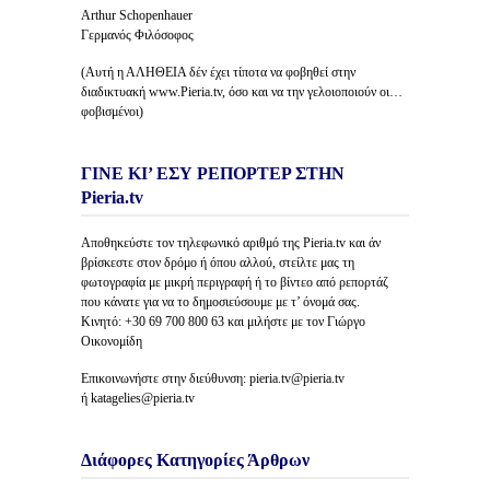
Arthur Schopenhauer
Γερμανός Φιλόσοφος
(Αυτή η ΑΛΗΘΕΙΑ δέν έχει τίποτα να φοβηθεί στην
διαδικτυακή www.Pieria.tv, όσο και να την γελοιοποιούν οι…
φοβισμένοι)
ΓΙΝΕ ΚΙ’ ΕΣΥ ΡΕΠΟΡΤΕΡ ΣΤΗΝ
Pieria.tv
Αποθηκεύστε τον τηλεφωνικό αριθμό της Pieria.tv και άν
βρίσκεστε στον δρόμο ή όπου αλλού, στείλτε μας τη
φωτογραφία με μικρή περιγραφή ή το βίντεο από ρεπορτάζ
που κάνατε για να το δημοσιεύσουμε με τ’ όνομά σας.
Κινητό: +30 69 700 800 63 και μιλήστε με τον Γιώργο
Οικονομίδη
Επικοινωνήστε στην διεύθυνση: pieria.tv@pieria.tv
ή katagelies@pieria.tv
Διάφορες Κατηγορίες Άρθρων