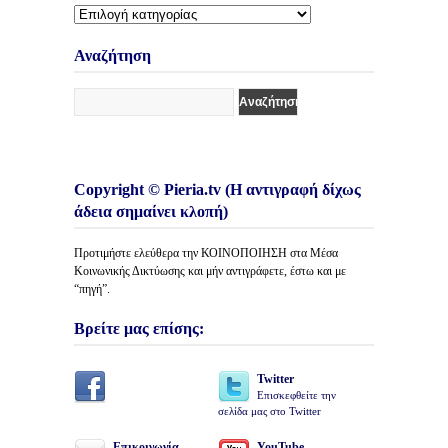
Διάφορες
Κατηγορίες
Άρθρων
Αναζήτηση
Copyright © Pieria.tv (Η αντιγραφή δίχως
άδεια σημαίνει κλοπή)
Προτιμήστε ελεύθερα την ΚΟΙΝΟΠΟΙΗΣΗ στα Μέσα
Κοινωνικής Δικτύωσης και μήν αντιγράφετε, έστω και με
“πηγή”.
Βρείτε μας επίσης:
Twitter
Επισκεφθείτε την
σελίδα μας στο Twitter
Επικοινωνία
YouTube