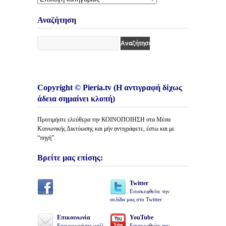
Κατηγορίες
Άρθρων
Αναζήτηση
Copyright © Pieria.tv (Η αντιγραφή δίχως
άδεια σημαίνει κλοπή)
Προτιμήστε ελεύθερα την ΚΟΙΝΟΠΟΙΗΣΗ στα Μέσα
Κοινωνικής Δικτύωσης και μήν αντιγράφετε, έστω και με
“πηγή”.
Βρείτε μας επίσης:
Twitter
Επισκεφθείτε την
σελίδα μας στο Twitter
Επικοινωνία
YouTube
Επικοινωνήστε μαζί
Επισκεφθείτε την