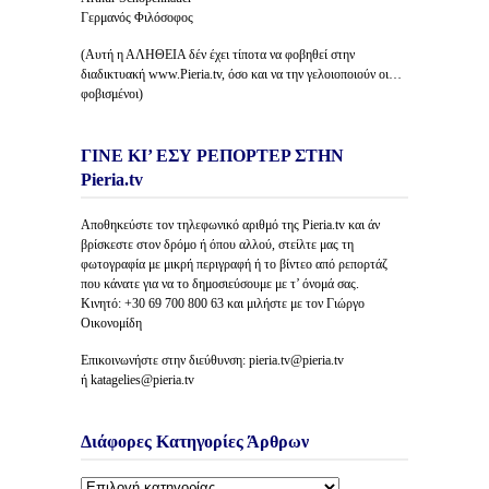
Γερμανός Φιλόσοφος
(Αυτή η ΑΛΗΘΕΙΑ δέν έχει τίποτα να φοβηθεί στην
διαδικτυακή www.Pieria.tv, όσο και να την γελοιοποιούν οι…
φοβισμένοι)
ΓΙΝΕ ΚΙ’ ΕΣΥ ΡΕΠΟΡΤΕΡ ΣΤΗΝ
Pieria.tv
Αποθηκεύστε τον τηλεφωνικό αριθμό της Pieria.tv και άν
βρίσκεστε στον δρόμο ή όπου αλλού, στείλτε μας τη
φωτογραφία με μικρή περιγραφή ή το βίντεο από ρεπορτάζ
που κάνατε για να το δημοσιεύσουμε με τ’ όνομά σας.
Κινητό: +30 69 700 800 63 και μιλήστε με τον Γιώργο
Οικονομίδη
Επικοινωνήστε στην διεύθυνση: pieria.tv@pieria.tv
ή katagelies@pieria.tv
Διάφορες Κατηγορίες Άρθρων
Διάφορες