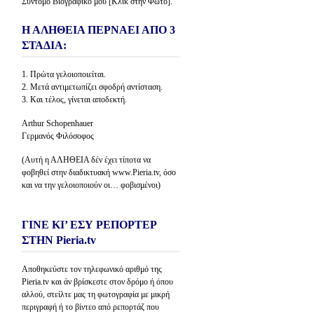
Σύντομο Βιογραφικό μου [Κλίκ στην Φώτο].
Η ΑΛΗΘΕΙΑ ΠΕΡΝΑΕΙ ΑΠΟ 3
ΣΤΑΔΙΑ:
1. Πρώτα γελοιοποιείται.
2. Μετά αντιμετωπίζει σφοδρή αντίσταση.
3. Και τέλος, γίνεται αποδεκτή.
Arthur Schopenhauer
Γερμανός Φιλόσοφος
(Αυτή η ΑΛΗΘΕΙΑ δέν έχει τίποτα να
φοβηθεί στην διαδικτυακή www.Pieria.tv, όσο
και να την γελοιοποιούν οι… φοβισμένοι)
ΓΙΝΕ ΚΙ’ ΕΣΥ ΡΕΠΟΡΤΕΡ
ΣΤΗΝ Pieria.tv
Αποθηκεύστε τον τηλεφωνικό αριθμό της
Pieria.tv και άν βρίσκεστε στον δρόμο ή όπου
αλλού, στείλτε μας τη φωτογραφία με μικρή
περιγραφή ή το βίντεο από ρεπορτάζ που