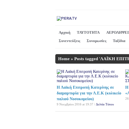
Αρχική
ΤΑΥΤΟΤΗΤΑ
ΑΕΡΟΛΗΨΕΙ
Συνεντεύξεις
Συνομωσίες
Ταξίδια
Home
»
Posts tagged 'ΛΑΪΚΗ ΕΠ
Η Λαϊκή Επιτροπή Κατερίνης σε
Η
διαμαρτυρία για την Λ.Ε.Κ (κυλικείο
«
παλιού Νοσοκομείου)
26
9 Νοεμβρίου 2016 at 19:37 /
Δελτία Τύπου