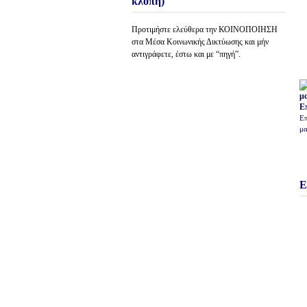
κλοπή)
Προτιμήστε ελεύθερα την ΚΟΙΝΟΠΟΙΗΣΗ
στα Μέσα Κοινωνικής Δικτύωσης και μήν
αντιγράφετε, έστω και με “πηγή”.
Ε
Επ
μα
Ε