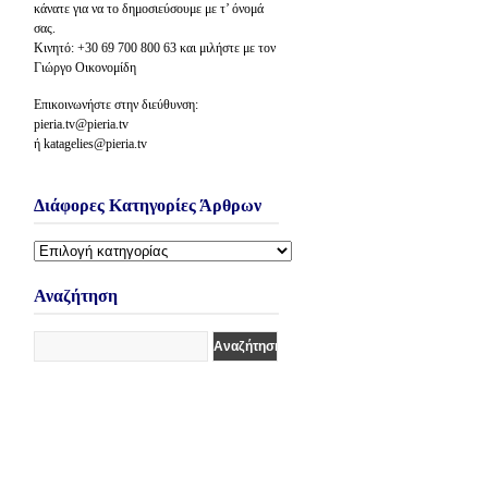
κάνατε για να το δημοσιεύσουμε με τ’ όνομά
σας.
Κινητό: +30 69 700 800 63 και μιλήστε με τον
Γιώργο Οικονομίδη
Επικοινωνήστε στην διεύθυνση:
pieria.tv@pieria.tv
ή katagelies@pieria.tv
Διάφορες Κατηγορίες Άρθρων
Διάφορες
Κατηγορίες
Άρθρων
Αναζήτηση