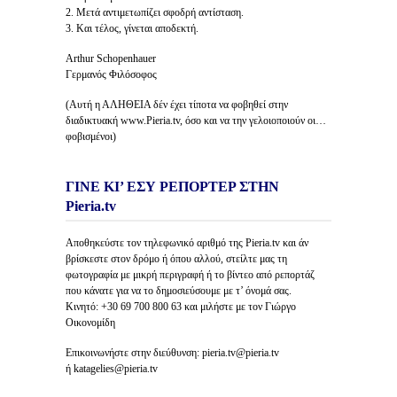
2. Μετά αντιμετωπίζει σφοδρή αντίσταση.
3. Και τέλος, γίνεται αποδεκτή.
Arthur Schopenhauer
Γερμανός Φιλόσοφος
(Αυτή η ΑΛΗΘΕΙΑ δέν έχει τίποτα να φοβηθεί στην
διαδικτυακή www.Pieria.tv, όσο και να την γελοιοποιούν οι…
φοβισμένοι)
ΓΙΝΕ ΚΙ’ ΕΣΥ ΡΕΠΟΡΤΕΡ ΣΤΗΝ
Pieria.tv
Αποθηκεύστε τον τηλεφωνικό αριθμό της Pieria.tv και άν
βρίσκεστε στον δρόμο ή όπου αλλού, στείλτε μας τη
φωτογραφία με μικρή περιγραφή ή το βίντεο από ρεπορτάζ
που κάνατε για να το δημοσιεύσουμε με τ’ όνομά σας.
Κινητό: +30 69 700 800 63 και μιλήστε με τον Γιώργο
Οικονομίδη
Επικοινωνήστε στην διεύθυνση: pieria.tv@pieria.tv
ή katagelies@pieria.tv