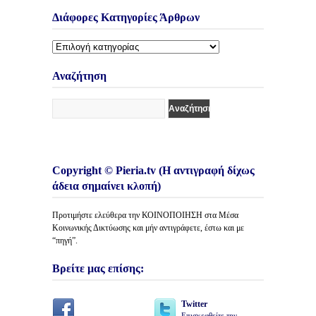
Διάφορες Κατηγορίες Άρθρων
Διάφορες
Κατηγορίες
Άρθρων
Αναζήτηση
Copyright © Pieria.tv (Η αντιγραφή δίχως
άδεια σημαίνει κλοπή)
Προτιμήστε ελεύθερα την ΚΟΙΝΟΠΟΙΗΣΗ στα Μέσα
Κοινωνικής Δικτύωσης και μήν αντιγράφετε, έστω και με
“πηγή”.
Βρείτε μας επίσης:
Twitter
Επισκεφθείτε την