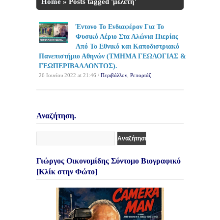
Home
»
Posts tagged 'μελέτη'
Έντονο Το Ενδιαφέρον Για Το
Φυσικό Αέριο Στα Αλώνια Πιερίας
Από Το Εθνικό και Καποδιστριακό
Πανεπιστήμιο Αθηνών (ΤΜΗΜΑ ΓΕΩΛΟΓΙΑΣ &
ΓΕΩΠΕΡΙΒΑΛΛΟΝΤΟΣ).
26 Ιουνίου 2022 at 21:46 /
Περιβάλλον
,
Ρεπορτάζ
Αναζήτηση.
Γιώργος Οικονομίδης Σύντομο Βιογραφικό
[Κλίκ στην Φώτο]