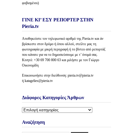
φοβισμένοι)
ΓΙΝΕ ΚΙ’ ΕΣΥ ΡΕΠΟΡΤΕΡ ΣΤΗΝ
Pieria.tv
Αποθηκεύστε τον τηλεφωνικό αριθμό της Pieria.tv και άν
βρίσκεστε στον δρόμο ή όπου αλλού, στείλτε μας τη
φωτογραφία με μικρή περιγραφή ή το βίντεο από ρεπορτάζ
που κάνατε για να το δημοσιεύσουμε με τ’ όνομά σας.
Κινητό: +30 69 700 800 63 και μιλήστε με τον Γιώργο
Οικονομίδη
Επικοινωνήστε στην διεύθυνση: pieria.tv@pieria.tv
ή katagelies@pieria.tv
Διάφορες Κατηγορίες Άρθρων
Διάφορες
Κατηγορίες
Άρθρων
Αναζήτηση