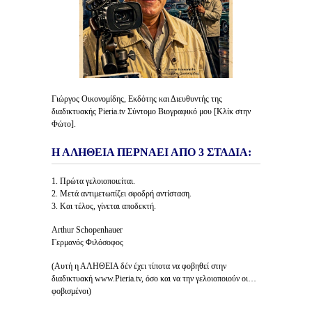
Γιώργος Οικονομίδης, Εκδότης και Διευθυντής της
διαδικτυακής Pieria.tv Σύντομο Βιογραφικό μου [Κλίκ στην
Φώτο].
Η ΑΛΗΘΕΙΑ ΠΕΡΝΑΕΙ ΑΠΟ 3 ΣΤΑΔΙΑ:
1. Πρώτα γελοιοποιείται.
2. Μετά αντιμετωπίζει σφοδρή αντίσταση.
3. Και τέλος, γίνεται αποδεκτή.
Arthur Schopenhauer
Γερμανός Φιλόσοφος
(Αυτή η ΑΛΗΘΕΙΑ δέν έχει τίποτα να φοβηθεί στην
διαδικτυακή www.Pieria.tv, όσο και να την γελοιοποιούν οι…
φοβισμένοι)