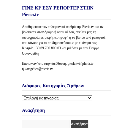
ΓΙΝΕ ΚΙ’ ΕΣΥ ΡΕΠΟΡΤΕΡ ΣΤΗΝ
Pieria.tv
Αποθηκεύστε τον τηλεφωνικό αριθμό της Pieria.tv και άν
βρίσκεστε στον δρόμο ή όπου αλλού, στείλτε μας τη
φωτογραφία με μικρή περιγραφή ή το βίντεο από ρεπορτάζ
που κάνατε για να το δημοσιεύσουμε με τ’ όνομά σας.
Κινητό: +30 69 700 800 63 και μιλήστε με τον Γιώργο
Οικονομίδη
Επικοινωνήστε στην διεύθυνση: pieria.tv@pieria.tv
ή katagelies@pieria.tv
Διάφορες Κατηγορίες Άρθρων
Διάφορες
Κατηγορίες
Άρθρων
Αναζήτηση