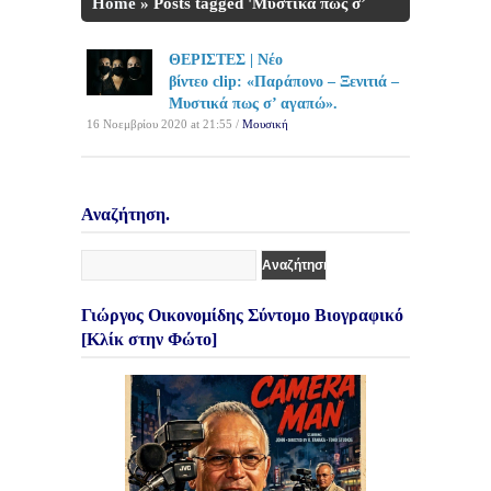
Home
»
Posts tagged 'Μυστικά πως σ’
αγαπώ'
ΘΕΡΙΣΤΕΣ | Νέο
βίντεο clip: «Παράπονο – Ξενιτιά –
Μυστικά πως σ’ αγαπώ».
16 Νοεμβρίου 2020 at 21:55 /
Μουσική
Αναζήτηση.
Γιώργος Οικονομίδης Σύντομο Βιογραφικό
[Κλίκ στην Φώτο]