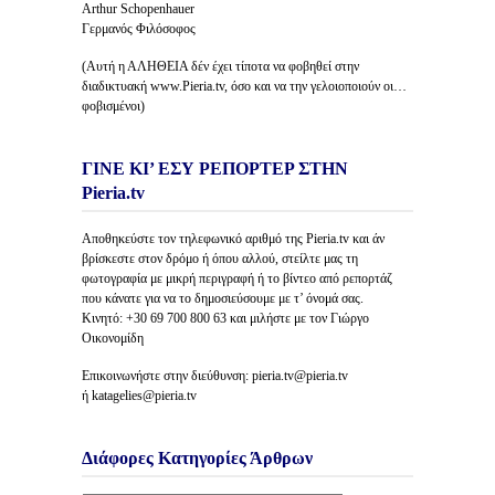
Arthur Schopenhauer
Γερμανός Φιλόσοφος
(Αυτή η ΑΛΗΘΕΙΑ δέν έχει τίποτα να φοβηθεί στην
διαδικτυακή www.Pieria.tv, όσο και να την γελοιοποιούν οι…
φοβισμένοι)
ΓΙΝΕ ΚΙ’ ΕΣΥ ΡΕΠΟΡΤΕΡ ΣΤΗΝ
Pieria.tv
Αποθηκεύστε τον τηλεφωνικό αριθμό της Pieria.tv και άν
βρίσκεστε στον δρόμο ή όπου αλλού, στείλτε μας τη
φωτογραφία με μικρή περιγραφή ή το βίντεο από ρεπορτάζ
που κάνατε για να το δημοσιεύσουμε με τ’ όνομά σας.
Κινητό: +30 69 700 800 63 και μιλήστε με τον Γιώργο
Οικονομίδη
Επικοινωνήστε στην διεύθυνση: pieria.tv@pieria.tv
ή katagelies@pieria.tv
Διάφορες Κατηγορίες Άρθρων