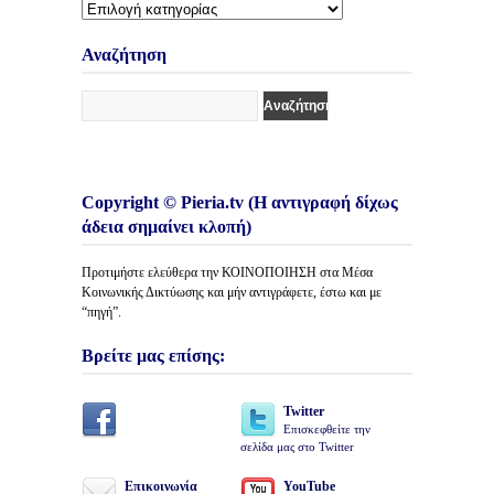
Διάφορες
Κατηγορίες
Άρθρων
Αναζήτηση
Copyright © Pieria.tv (Η αντιγραφή δίχως
άδεια σημαίνει κλοπή)
Προτιμήστε ελεύθερα την ΚΟΙΝΟΠΟΙΗΣΗ στα Μέσα
Κοινωνικής Δικτύωσης και μήν αντιγράφετε, έστω και με
“πηγή”.
Βρείτε μας επίσης:
Twitter
Επισκεφθείτε την
σελίδα μας στο Twitter
Επικοινωνία
YouTube