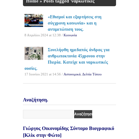
Home
»
Posts tagged 'ναρκωτικές
ουσίες'
«Εθισμοί και εξαρτήσεις στη
σύγχρονη κοινωνία» και η
αντιμετώπιση τους.
8 Απριλίου 2024 at 12:38 /
Κοινωνία
Συνελήφθη ημεδαπός άνδρας για
ανθρωποκτονία 45χρονου στην
Πιερία. Κατείχε και ναρκωτικές
ουσίες.
17 Ιουνίου 2021 at 14:56 /
Αστυνομικά
,
Δελτία Τύπου
Αναζήτηση.
Γιώργος Οικονομίδης Σύντομο Βιογραφικό
[Κλίκ στην Φώτο]