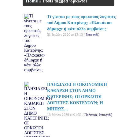
Home
»
Posts tagged 'ορκωτοί
λογιστές'
Τί γίνεται με τους ορκωτούς λογιστές
τού Δήμου Κατερίνης; «Πλακάκια»
δήμαρχε ή κάτι άλλο συμβαίνει;
31 Ιουλίου 2020 at 13:13 /
Ρεπορτάζ
ΠΛΗΣΙΑΖΕΙ Η ΟΙΚΟΝΟΜΙΚΗ
ΚΑΘΑΡΣΗ ΣΤΟΝ ΔΗΜΟ
ΚΑΤΕΡΙΝΗΣ; ΟΙ ΟΡΚΩΤΟΙ
ΛΟΓΙΣΤΕΣ ΚΟΝΤΕΥΟΥΝ; Η
ΜΗΠΩΣ…
13 Μαΐου 2020 at 01:30 /
Πολιτικά
,
Ρεπορτάζ