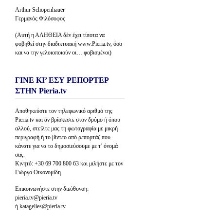
Arthur Schopenhauer
Γερμανός Φιλόσοφος
(Αυτή η ΑΛΗΘΕΙΑ δέν έχει τίποτα να
φοβηθεί στην διαδικτυακή www.Pieria.tv, όσο
και να την γελοιοποιούν οι… φοβισμένοι)
ΓΙΝΕ ΚΙ’ ΕΣΥ ΡΕΠΟΡΤΕΡ
ΣΤΗΝ Pieria.tv
Αποθηκεύστε τον τηλεφωνικό αριθμό της
Pieria.tv και άν βρίσκεστε στον δρόμο ή όπου
αλλού, στείλτε μας τη φωτογραφία με μικρή
περιγραφή ή το βίντεο από ρεπορτάζ που
κάνατε για να το δημοσιεύσουμε με τ’ όνομά
σας.
Κινητό: +30 69 700 800 63 και μιλήστε με τον
Γιώργο Οικονομίδη
Επικοινωνήστε στην διεύθυνση:
pieria.tv@pieria.tv
ή katagelies@pieria.tv